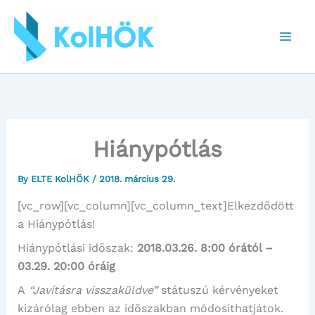
Skip
to
content
Hiánypótlás
By
ELTE KolHÖK
/
2018. március 29.
[vc_row][vc_column][vc_column_text]Elkezdődött
a Hiánypótlás!
Hiánypótlási időszak:
2018.03.26. 8:00 órától –
03.29. 20:00 óráig
A
“Javításra visszaküldve”
státuszú kérvényeket
kizárólag ebben az időszakban módosíthatjátok.