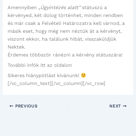
Amennyiben
„Ügyintézés alatt”
státuszú a
kérvényed, két dolog történhet, minden rendben
és már csak a Felvételi Határozatra kell várnod, a
másik eset, hogy még nem néztük át a kérvényt,
viszont ekkor, ha találunk hibát, visszaküldjük
Nektek.
Érdemes többször ránézni a kérvény státuszára!
További infók itt az oldalon
Sikeres hiánypótlást kívánunk!
[/vc_column_text][/vc_column][/vc_row]
PREVIOUS
NEXT