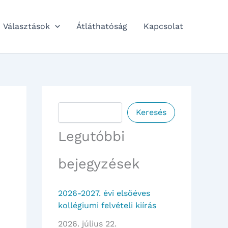
Választások
Átláthatóság
Kapcsolat
Keresés
Keresés
Legutóbbi
bejegyzések
2026-2027. évi elsőéves
kollégiumi felvételi kiírás
2026. július 22.