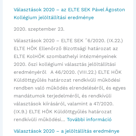
Választások
Választások 2020 – az ELTE SEK Pável Ágoston
2020
Kollégium jelöltállítási eredménye
–
2020. szeptember 23.
elnöki
programok,
Választások 2020 – ELTE SEK ˝6/2020. (IX.22.)
bemutatkozások
ELTE HÖK Ellenőrző Bizottsági határozat az
ELTE KolHÖK szombathelyi intézményeinek
2020. őszi kollégiumi választás jelöltállítási
eredményéről A 46/2020. (VIII.22.) ELTE HÖK
Küldöttgyűlés határozat rendkívüli működési
rendben való működés elrendeléséről, és egyes
mandátumok terjedelméről, és rendkívüli
választások kiírásáról, valamint a 47/2020.
(IX.9.) ELTE HÖK Küldöttgyűlés határozat
:
rendkívüli működési…
További információ
Választás
Választások 2020 – a jelöltállítás eredménye
2020