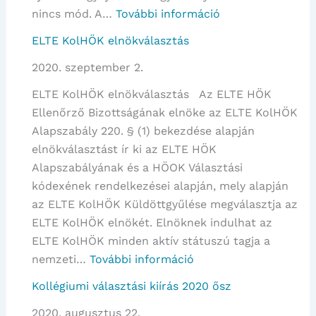
:
nincs mód. A…
További információ
Változik
ELTE KolHÖK elnökválasztás
a
2020. szeptember 2.
jelöltállítás
rendje!
ELTE KolHÖK elnökválasztás Az ELTE HÖK
–
Ellenőrző Bizottságának elnöke az ELTE KolHÖK
2020
Alapszabály 220. § (1) bekezdése alapján
őszi
elnökválasztást ír ki az ELTE HÖK
választási
Alapszabályának és a HÖOK Választási
eljárások
kódexének rendelkezései alapján, mely alapján
az ELTE KolHÖK Küldöttgyűlése megválasztja az
ELTE KolHÖK elnökét. Elnöknek indulhat az
ELTE KolHÖK minden aktív státuszú tagja a
:
nemzeti…
További információ
ELTE
Kollégiumi választási kiírás 2020 ősz
KolHÖK
2020. augusztus 22.
elnökválasztás