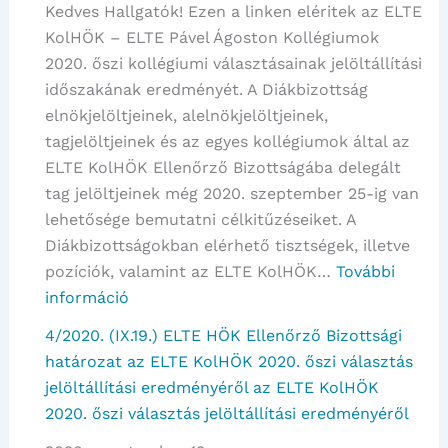
jelöltál
Kedves Hallgatók! Ezen a linken eléritek az ELTE
eredmé
KolHÖK – ELTE Pável Ágoston Kollégiumok
2020. őszi kollégiumi választásainak jelöltállítási
időszakának eredményét. A Diákbizottság
elnökjelöltjeinek, alelnökjelöltjeinek,
tagjelöltjeinek és az egyes kollégiumok által az
ELTE KolHÖK Ellenőrző Bizottságába delegált
tag jelöltjeinek még 2020. szeptember 25-ig van
lehetősége bemutatni célkitűzéseiket. A
Diákbizottságokban elérhető tisztségek, illetve
pozíciók, valamint az ELTE KolHÖK…
További
:
információ
ELTE
4/2020. (IX.19.) ELTE HÖK Ellenőrző Bizottsági
KolHÖK
határozat az ELTE KolHÖK 2020. őszi választás
–
jelöltállítási eredményéről az ELTE KolHÖK
ELTE
2020. őszi választás jelöltállítási eredményéről
Pável