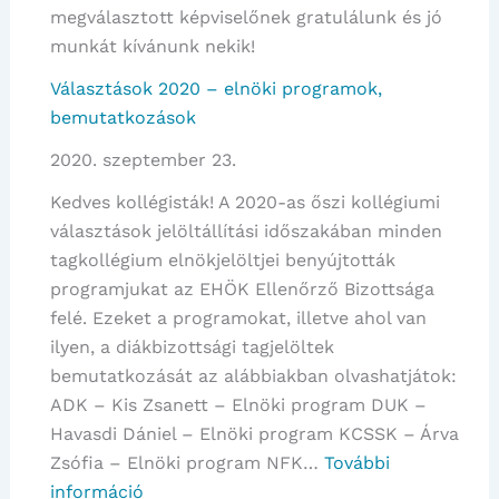
megválasztott képviselőnek gratulálunk és jó
munkát kívánunk nekik!
Választások 2020 – elnöki programok,
bemutatkozások
2020. szeptember 23.
Kedves kollégisták! A 2020-as őszi kollégiumi
választások jelöltállítási időszakában minden
tagkollégium elnökjelöltjei benyújtották
programjukat az EHÖK Ellenőrző Bizottsága
felé. Ezeket a programokat, illetve ahol van
ilyen, a diákbizottsági tagjelöltek
bemutatkozását az alábbiakban olvashatjátok:
ADK – Kis Zsanett – Elnöki program DUK –
Havasdi Dániel – Elnöki program KCSSK – Árva
Zsófia – Elnöki program NFK…
További
:
információ