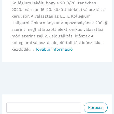
Kollégium lakóit, hogy a 2019/20. tanévben
2020. március 16-20. között időközi választásra
kerül sor. A választás az ELTE Kollégiumi
Hallgatói Önkormányzat Alapszabályának 200. §
szerint meghatározott elektronikus választási
mód szerint zajlik. Jelöltállítási időszak A
kollégiumi választások jelöltállítási időszakkal
:
kezdődik.…
További információ
Nándorfejérvári
úti
Kollégium
–
Időközi
választások
2020
Keresés
Keresés