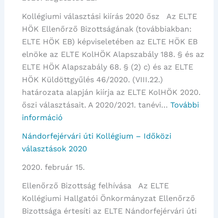
Kollégiumi választási kiírás 2020 ősz Az ELTE
HÖK Ellenőrző Bizottságának (továbbiakban:
ELTE HÖK EB) képviseletében az ELTE HÖK EB
elnöke az ELTE KolHÖK Alapszabály 188. § és az
ELTE HÖK Alapszabály 68. § (2) c) és az ELTE
HÖK Küldöttgyűlés 46/2020. (VIII.22.)
határozata alapján kiírja az ELTE KolHÖK 2020.
őszi választásait. A 2020/2021. tanévi…
További
:
információ
Kollégiumi
Nándorfejérvári úti Kollégium – Időközi
választási
választások 2020
kiírás
2020. február 15.
2020
ősz
Ellenőrző Bizottság felhívása Az ELTE
Kollégiumi Hallgatói Önkormányzat Ellenőrző
Bizottsága értesíti az ELTE Nándorfejérvári úti