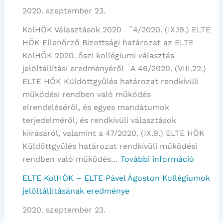
2020. szeptember 23.
–
az
KolHÖK Választások 2020 ˝4/2020. (IX.19.) ELTE
ELTE
HÖK Ellenőrző Bizottsági határozat az ELTE
SEK
KolHÖK 2020. őszi kollégiumi választás
Pável
jelöltállítási eredményéről A 46/2020. (VIII.22.)
Ágoston
ELTE HÖK Küldöttgyűlés határozat rendkívüli
Kollégium
működési rendben való működés
jelöltállítá
elrendeléséről, és egyes mandátumok
eredmény
terjedelméről, és rendkívüli választások
kiírásáról, valamint a 47/2020. (IX.9.) ELTE HÖK
Küldöttgyűlés határozat rendkívüli működési
:
rendben való működés…
További információ
Választ
ELTE KolHÖK – ELTE Pável Ágoston Kollégiumok
2020
jelöltállításának eredménye
–
2020. szeptember 23.
a