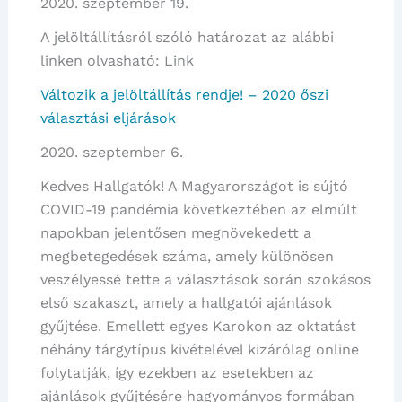
2020. szeptember 19.
Ágoston
Kollégiumok
A jelöltállításról szóló határozat az alábbi
jelöltállításának
linken olvasható: Link
eredménye
Változik a jelöltállítás rendje! – 2020 őszi
választási eljárások
2020. szeptember 6.
Kedves Hallgatók! A Magyarországot is sújtó
COVID-19 pandémia következtében az elmúlt
napokban jelentősen megnövekedett a
megbetegedések száma, amely különösen
veszélyessé tette a választások során szokásos
első szakaszt, amely a hallgatói ajánlások
gyűjtése. Emellett egyes Karokon az oktatást
néhány tárgytípus kivételével kizárólag online
folytatják, így ezekben az esetekben az
ajánlások gyűjtésére hagyományos formában