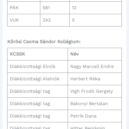
PÁK
581
12
VUK
242
5
Kőrösi Csoma Sándor Kollégium
:
KCSSK
Név
Diákbizottsági Elnök
Nagy Marcell Endre
Diákbizottsági Alelnök
Herbert Réka
Diákbizottsági tag
Vigh Frodó Gergely
Diákbizottsági tag
Bakonyi Bertalan
Diákbizottsági tag
Petrik Dana
Diákbizottsági tag
Hitter Benjámin