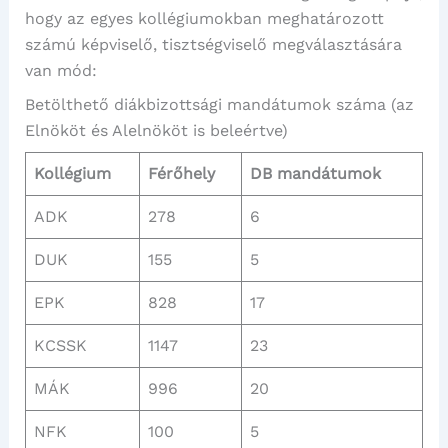
hogy az egyes kollégiumokban meghatározott
számú képviselő, tisztségviselő megválasztására
van mód:
Betölthető diákbizottsági mandátumok száma (az
Elnököt és Alelnököt is beleértve)
Kollégium
Férőhely
DB mandátumok
ADK
278
6
DUK
155
5
EPK
828
17
KCSSK
1147
23
MÁK
996
20
NFK
100
5