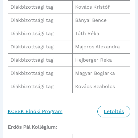
Diákbizottsági tag
Kovács Kristóf
Diákbizottsági tag
Bányai Bence
Diákbizottsági tag
Tóth Réka
Diákbizottsági tag
Majoros Alexandra
Diákbizottsági tag
Hejberger Réka
Diákbizottsági tag
Magyar Boglárka
Diákbizottsági tag
Kovács Szabolcs
KCSSK Elnöki Program
Letöltés
Erdős Pál Kollégium: