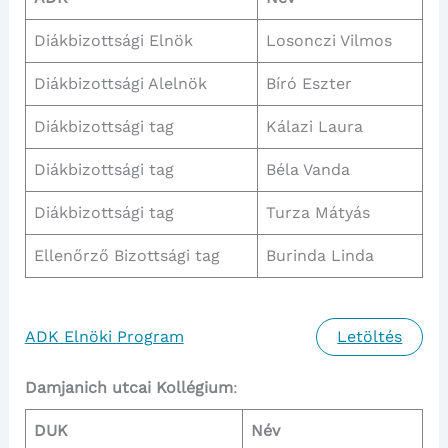
Diákbizottsági Elnök
Losonczi Vilmos
Diákbizottsági Alelnök
Bíró Eszter
Diákbizottsági tag
Kálazi Laura
Diákbizottsági tag
Béla Vanda
Diákbizottsági tag
Turza Mátyás
Ellenőrző Bizottsági tag
Burinda Linda
ADK Elnöki Program
Letöltés
Damjanich utcai Kollégium
:
DUK
Név