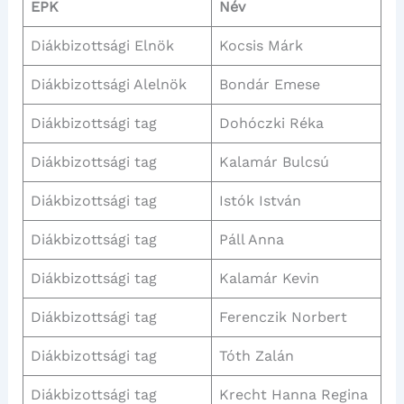
EPK
Név
Diákbizottsági Elnök
Kocsis Márk
Diákbizottsági Alelnök
Bondár Emese
Diákbizottsági tag
Dohóczki Réka
Diákbizottsági tag
Kalamár Bulcsú
Diákbizottsági tag
Istók István
Diákbizottsági tag
Páll Anna
Diákbizottsági tag
Kalamár Kevin
Diákbizottsági tag
Ferenczik Norbert
Diákbizottsági tag
Tóth Zalán
Diákbizottsági tag
Krecht Hanna Regina