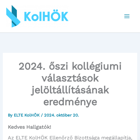
Skip
to
content
2024. őszi kollégiumi
választások
jelöltállításának
eredménye
By
ELTE KolHÖK
/
2024. október 20.
Kedves Hallgatók!
Az ELTE KolHÖK Ellenőrző Bizottsága megállapítja,