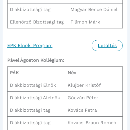
Diákbizottsági tag
Magyar Bence Dániel
Ellenőrző Bizottsági tag
Filimon Márk
EPK Elnöki Program
Letöltés
Pável Ágoston Kollégium:
PÁK
Név
Diákbizottsági Elnök
Klujber Kristóf
Diákbizottsági Alelnök
Góczán Péter
Diákbizottsági tag
Kovács Petra
Diákbizottsági tag
Kovács-Braun Rómeó