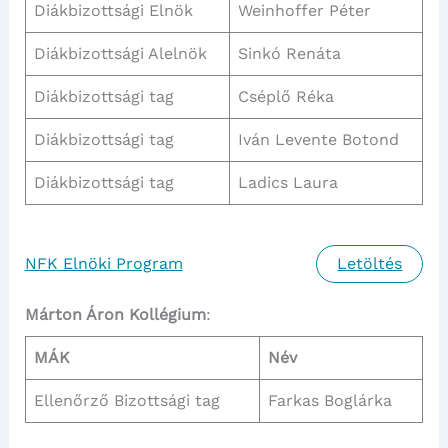
Diákbizottsági Elnök
Weinhoffer Péter
Diákbizottsági Alelnök
Sinkó Renáta
Diákbizottsági tag
Cséplő Réka
Diákbizottsági tag
Iván Levente Botond
Diákbizottsági tag
Ladics Laura
NFK Elnöki Program
Letöltés
Márton Áron Kollégium
:
MÁK
Név
Ellenőrző Bizottsági tag
Farkas Boglárka