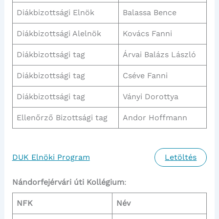
Diákbizottsági Elnök
Balassa Bence
Diákbizottsági Alelnök
Kovács Fanni
Diákbizottsági tag
Árvai Balázs László
Diákbizottsági tag
Cséve Fanni
Diákbizottsági tag
Ványi Dorottya
Ellenőrző Bizottsági tag
Andor Hoffmann
DUK Elnöki Program
Letöltés
Nándorfejérvári úti Kollégium
:
NFK
Név