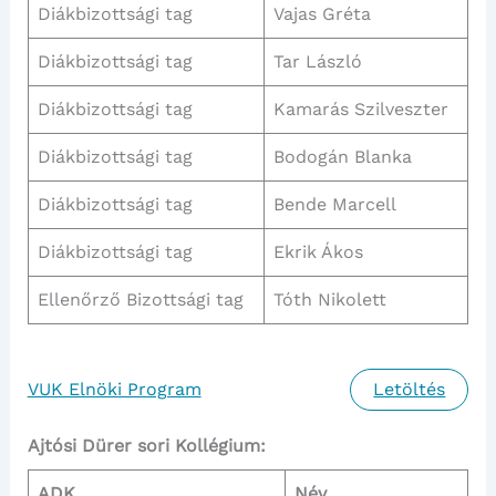
Diákbizottsági tag
Vajas Gréta
Diákbizottsági tag
Tar László
Diákbizottsági tag
Kamarás Szilveszter
Diákbizottsági tag
Bodogán Blanka
Diákbizottsági tag
Bende Marcell
Diákbizottsági tag
Ekrik Ákos
Ellenőrző Bizottsági tag
Tóth Nikolett
VUK Elnöki Program
Letöltés
Ajtósi Dürer sori Kollégium:
ADK
Név