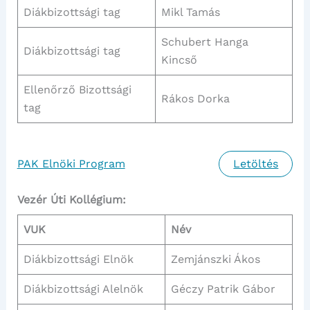
Diákbizottsági tag
Mikl Tamás
Schubert Hanga
Diákbizottsági tag
Kincső
Ellenőrző Bizottsági
Rákos Dorka
tag
PAK Elnöki Program
Letöltés
Vezér Úti Kollégium:
VUK
Név
Diákbizottsági Elnök
Zemjánszki Ákos
Diákbizottsági Alelnök
Géczy Patrik Gábor