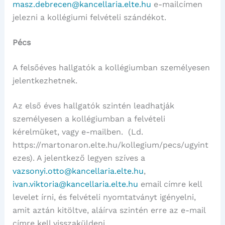
masz.debrecen@kancellaria.elte.hu
e-mailcímen
jelezni a kollégiumi felvételi szándékot.
Pécs
A felsőéves hallgatók a kollégiumban személyesen
jelentkezhetnek.
Az első éves hallgatók szintén leadhatják
személyesen a kollégiumban a felvételi
kérelmüket, vagy e-mailben. (Ld.
https://martonaron.elte.hu/kollegium/pecs/ugyint
ezes). A jelentkező legyen szíves a
vazsonyi.otto@kancellaria.elte.hu
,
ivan.viktoria@kancellaria.elte.hu
email címre kell
levelet írni, és felvételi nyomtatványt igényelni,
amit aztán kitöltve, aláírva szintén erre az e-mail
címre kell visszaküldeni.