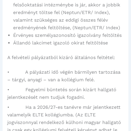
felsőoktatási intézménybe is jár, akkor a jobbik
eredményt töltse fel (Neptun/ETR/ Index),
valamint szükséges az eddigi összes félév
eredményének feltöltése, (Neptun/ETR/ Index)
Érvényes személyazonosító igazolvány feltöltés
Állandó lakcímet igazoló okirat feltöltése
A felvételi pályázatból kizáró általános feltétel:
• A pályázati idő végén bármilyen tartozása
– tárgyi, anyagi – van a kollégium felé.
• Fegyelmi büntetés során kizárt hallgató
jelentkezését nem tudjuk fogadni.
• Ha a 2026/27-es tanévre már jelentkezett
valamelyik ELTE kollégiumba. (Az ELTE
jogviszonnyal rendelkező külhoni magyar hallgató
is csak egy kollégiumi felvételi kérvényt adhat le.