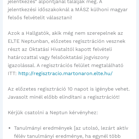
jelentkezés” alpontjánál találják meg. A
jelentkezési időszakoknál a MÁSZ külhoni magyar
felsős felvételit választani!
Azok a Hallgatók, akik még nem szerepelnek az
ELTE Neptunban, előzetes regisztráción vesznek
részt az Oktatási Hivataltól kapott felvételi
határozattal vagy felsőoktatási jogviszony
igazolással. A regisztrációs felület megtalálható
ITT:
http://regisztracio.martonaron.elte.hu/
Az előzetes regisztráció 10 napot is igénybe vehet.
Javasolt minél előbb elindítani a regisztrációt!
Kérjük csatolni a Neptun kérvényhez:
Tanulmányi eredmények [az utolsó, lezárt aktív
félév tanulmányi eredménye, ha egynél több