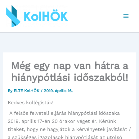
Skip
to
content
Még egy nap van hátra a
hiánypótlási időszakból!
By
ELTE KolHÖK
/
2019. április 16.
Kedves kollégisták!
A felsős felvételi eljárás hiánypótlási időszaka
2019. április 17-én 20 órakor véget ér. Kérünk
titeket, hogy ne hagyjátok a kérvényetek javítását /
a szükséges igazolások hiánypótlását az utolsó