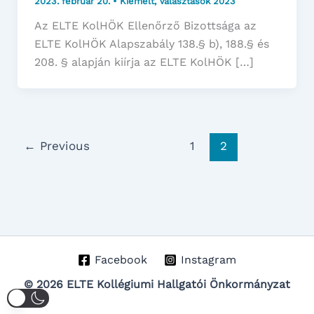
2023. február 20.
•
Kiemelt
,
Választások 2023
Az ELTE KolHÖK Ellenőrző Bizottsága az
ELTE KolHÖK Alapszabály 138.§ b), 188.§ és
208. § alapján kiírja az ELTE KolHÖK […]
←
Previous
1
2
Facebook
Instagram
© 2026 ELTE Kollégiumi Hallgatói Önkormányzat