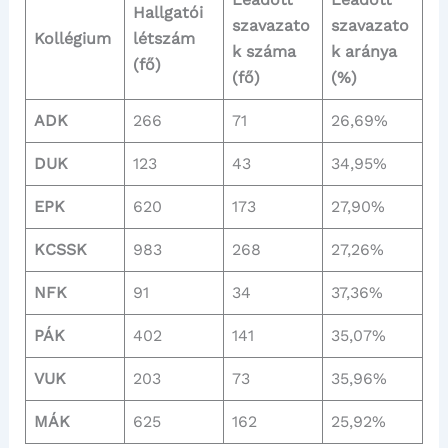
Hallgatói
szavazato
szavazato
Kollégium
létszám
k száma
k aránya
(fő)
(fő)
(%)
ADK
266
71
26,69%
DUK
123
43
34,95%
EPK
620
173
27,90%
KCSSK
983
268
27,26%
NFK
91
34
37,36%
PÁK
402
141
35,07%
VUK
203
73
35,96%
MÁK
625
162
25,92%