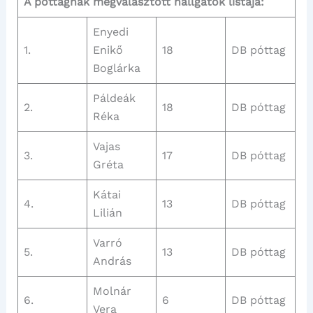
A póttagnak megválasztott hallgatók listája:
Enyedi
1.
Enikő
18
DB póttag
Boglárka
Páldeák
2.
18
DB póttag
Réka
Vajas
3.
17
DB póttag
Gréta
Kátai
4.
13
DB póttag
Lilián
Varró
5.
13
DB póttag
András
Molnár
6.
6
DB póttag
Vera