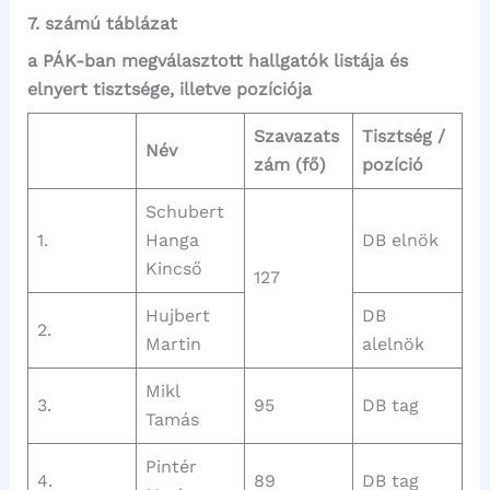
7. számú táblázat
a PÁK-ban megválasztott hallgatók listája és
elnyert tisztsége, illetve pozíciója
Szavazats
Tisztség /
Név
zám (fő)
pozíció
Schubert
1.
Hanga
DB elnök
Kincső
127
Hujbert
DB
2.
Martin
alelnök
Mikl
3.
95
DB tag
Tamás
Pintér
4.
89
DB tag