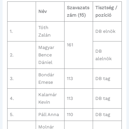
Szavazats
Tisztség /
Név
zám (fő)
pozíció
Tóth
1.
DB elnök
Zalán
161
Magyar
DB
2.
Bence
alelnök
Dániel
Bondár
3.
113
DB tag
Emese
Kalamár
4.
113
DB tag
Kevin
5.
Páll Anna
110
DB tag
Molnár