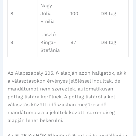
Nagy
8.
Júlia-
100
DB tag
Emília
László
9.
Kinga-
97
DB tag
Stefánia
Az Alapszabály 205. § alapján azon hallgatók, akik
a választásokon érvényes jelöléssel indultak, de
mandátumot nem szereztek, automatikusan
póttag listára kerülnek. A póttag listáról a két
választás közötti időszakban megüresedő
mandátumokra a jelöltek közötti sorrendiség
alapján lehet bekerülni.
Az ELTE KolHÖK Ellenőrző Bizottsága megállapítja,