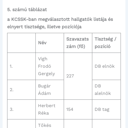
5. számú táblázat
a KCSSK-ban megválasztott hallgatók listája és
elnyert tisztsége, illetve pozíciója
Szavazats
Tisztség /
Név
zám (fő)
pozíció
Vigh
1.
Frodó
DB elnök
Gergely
227
Bugár
DB
2.
Ádám
alelnök
Herbert
3.
154
DB tag
Réka
Tőkés