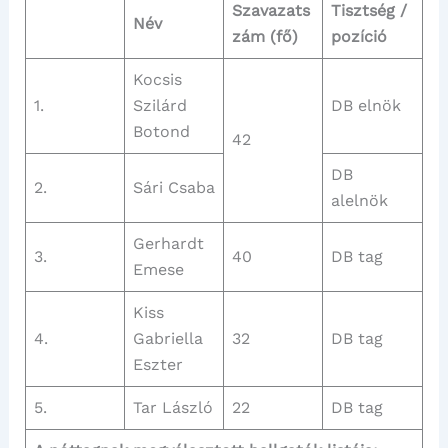
Szavazats
Tisztség /
Név
zám (fő)
pozíció
Kocsis
1.
Szilárd
DB elnök
Botond
42
DB
2.
Sári Csaba
alelnök
Gerhardt
3.
40
DB tag
Emese
Kiss
4.
Gabriella
32
DB tag
Eszter
5.
Tar László
22
DB tag