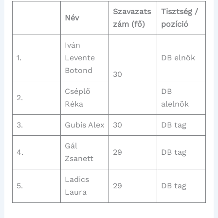
Szavazats
Tisztség /
Név
zám (fő)
pozíció
Iván
1.
Levente
DB elnök
Botond
30
Cséplő
DB
2.
Réka
alelnök
3.
Gubis Alex
30
DB tag
Gál
4.
29
DB tag
Zsanett
Ladics
5.
29
DB tag
Laura