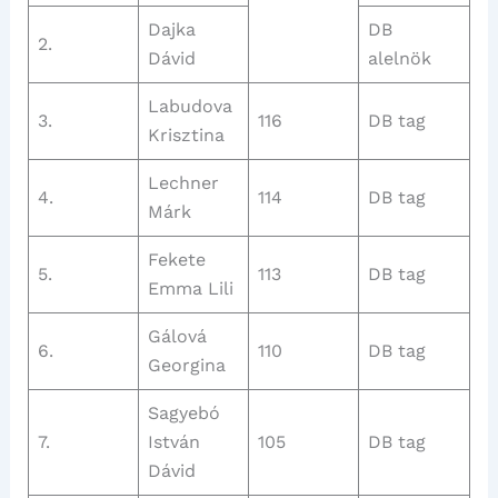
Dajka
DB
2.
Dávid
alelnök
Labudova
3.
116
DB tag
Krisztina
Lechner
4.
114
DB tag
Márk
Fekete
5.
113
DB tag
Emma Lili
Gálová
6.
110
DB tag
Georgina
Sagyebó
7.
István
105
DB tag
Dávid