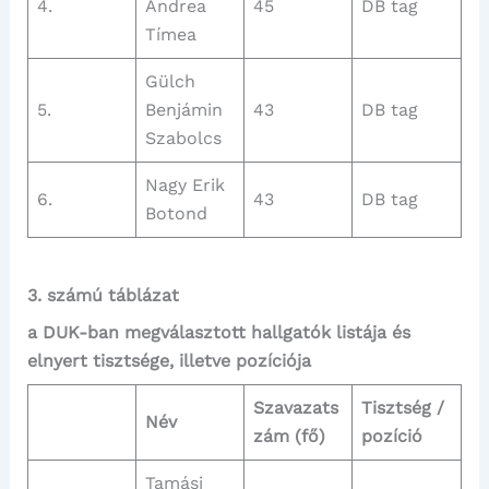
4.
Andrea
45
DB tag
Tímea
Gülch
5.
Benjámin
43
DB tag
Szabolcs
Nagy Erik
6.
43
DB tag
Botond
3. számú táblázat
a DUK-ban megválasztott hallgatók listája és
elnyert tisztsége, illetve pozíciója
Szavazats
Tisztség /
Név
zám (fő)
pozíció
Tamási