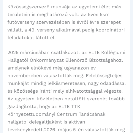
Közösségszervező munkája az egyetemi élet más
területein is meghatározó volt: az 5vös 5km
futóverseny szervezésében is évről évre szerepet
vállalt, a 49. verseny alkalmával pedig koordinátori
feladatokat látott el.
2025 márciusában csatlakozott az ELTE Kollégiumi
Hallgatói Önkormányzat Ellenőrző Bizottságához,
amelynek elnökévé még ugyanazon év
novemberében választották meg. Felelősségteljes
munkáját mindig lelkiismeretesen, nagy odaadással
és közössége iránti mély elhivatottsággal végezte.
Az egyetemi közéletben betöltött szerepét tovább
gazdagította, hogy az ELTE TTK
Környezettudományi Centrum Tanácsának
hallgatói delegáltjaként is aktívan
tevékenykedett.2026. május 5-én választották meg