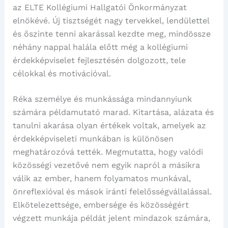
az ELTE Kollégiumi Hallgatói Önkormányzat
elnökévé. Új tisztségét nagy tervekkel, lendülettel
és őszinte tenni akarással kezdte meg, mindössze
néhány nappal halála előtt még a kollégiumi
érdekképviselet fejlesztésén dolgozott, tele
célokkal és motivációval.
Réka személye és munkássága mindannyiunk
számára példamutató marad. Kitartása, alázata és
tanulni akarása olyan értékek voltak, amelyek az
érdekképviseleti munkában is különösen
meghatározóvá tették. Megmutatta, hogy valódi
közösségi vezetővé nem egyik napról a másikra
válik az ember, hanem folyamatos munkával,
önreflexióval és mások iránti felelősségvállalással.
Elkötelezettsége, embersége és közösségért
végzett munkája példát jelent mindazok számára,