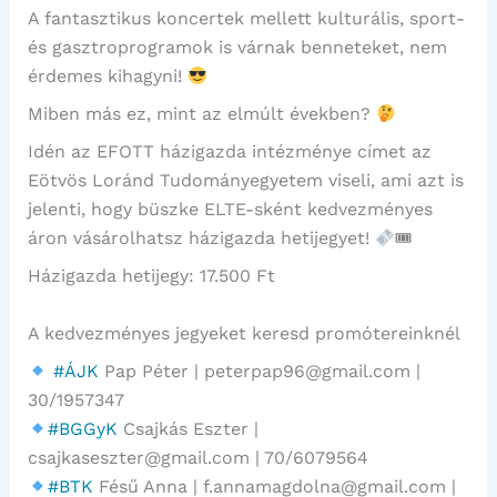
A fantasztikus koncertek mellett kulturális, sport-
és gasztroprogramok is várnak benneteket, nem
érdemes kihagyni!
Miben más ez, mint az elmúlt években?
Idén az EFOTT házigazda intézménye címet az
Eötvös Loránd Tudományegyetem viseli, ami azt is
jelenti, hogy büszke ELTE-sként kedvezményes
áron vásárolhatsz házigazda hetijegyet!
🎟
Házigazda hetijegy: 17.500 Ft
A kedvezményes jegyeket keresd promótereinknél
#ÁJK
Pap Péter | peterpap96@gmail.com |
30/1957347
#BGGyK
Csajkás Eszter |
csajkaseszter@gmail.com | 70/6079564
#BTK
Fésű Anna | f.annamagdolna@gmail.com |