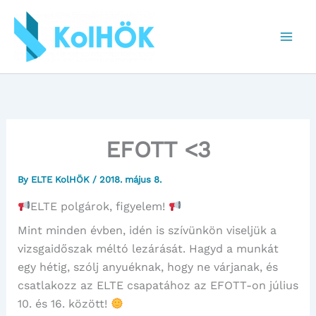
Skip
to
content
EFOTT <3
By
ELTE KolHÖK
/
2018. május 8.
ELTE polgárok, figyelem!
Mint minden évben, idén is szívünkön viseljük a
vizsgaidőszak méltó lezárását. Hagyd a munkát
egy hétig, szólj anyuéknak, hogy ne várjanak, és
csatlakozz az ELTE csapatához az EFOTT-on július
10. és 16. között!