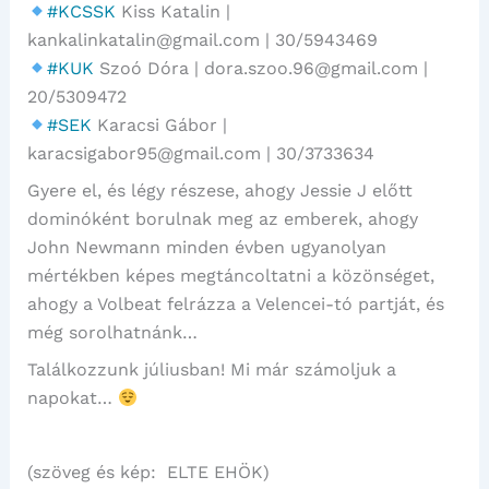
#KCSSK
Kiss Katalin |
kankalinkatalin@gmail.com | 30/5943469
#KUK
Szoó Dóra | dora.szoo.96@gmail.com |
20/5309472
#SEK
Karacsi Gábor |
karacsigabor95@gmail.com | 30/3733634
Gyere el, és légy részese, ahogy Jessie J előtt
dominóként borulnak meg az emberek, ahogy
John Newmann minden évben ugyanolyan
mértékben képes megtáncoltatni a közönséget,
ahogy a Volbeat felrázza a Velencei-tó partját, és
még sorolhatnánk…
Találkozzunk júliusban! Mi már számoljuk a
napokat…
(szöveg és kép: ELTE EHÖK)