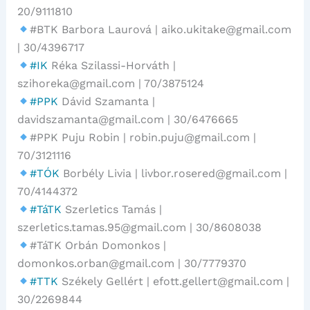
20/9111810
#BTK Barbora Laurová | aiko.ukitake@gmail.com
| 30/4396717
#IK
Réka Szilassi-Horváth |
szihoreka@gmail.com | 70/3875124
#PPK
Dávid Szamanta |
davidszamanta@gmail.com | 30/6476665
#PPK Puju Robin | robin.puju@gmail.com |
70/3121116
#TÓK
Borbély Livia | livbor.rosered@gmail.com |
70/4144372‬
#TáTK
Szerletics Tamás |
szerletics.tamas.95@gmail.
com | 30/8608038
#TáTK Orbán Domonkos |
domonkos.orban@gmail.com | 30/7779370
#TTK
Székely Gellért | efott.gellert@gmail.com |
30/2269844