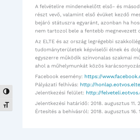
A felvételire mindenekelőtt első- és máso
részt vevő, valamint első évüket kezdő mes
bejáró státuszra egyaránt, azonban ha hoss
nem tartozol bele a fentebb megnevezett c
Az ELTE és az ország legrégebbi szakkollé
tudományterületek képviselői élnek és dol
egyszerre működik színvonalas szakmai mű
ahol a műhelymunkát közös karácsonyozáso
Facebook esemény:
https://www.facebook
Pályázati felhívás:
http://honlap.eotvos.elte
Jelentkezési felület:
http://felveteli.eotvos
Nagy kontraszt váltása
Jelentkezési határidő: 2018. augusztus 11. 
Betűméret váltása
Értesítés a behívásról: 2018. augusztus 16. 