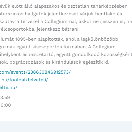
dévük előtt álló alapszakos és osztatlan tanárképzésben
terszakos hallgatók jelentkezését várjuk bentlakó és
zútávra tervezel a Collegiummal, akkor ne ijesszen el, ha
élcsoportokba, jelentkezz bátran!
giumát 1895-ben alapították, ahol a legkülönbözőbb
goznak együtt kiscsoportos formában. A Collegium
helyként és összetartó, együtt gondolkodó közösségként
k, bográcsozások és kirándulások egészítik ki.
.com/events/238630846912573/
.hu/fooldal/felveteli/
.elte.hu/
23:59
10:00