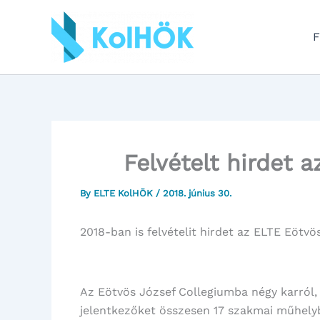
Skip
to
F
content
Felvételt hirdet 
By
ELTE KolHÖK
/
2018. június 30.
2018-ban is felvételit hirdet az ELTE Eötvö
Az Eötvös József Collegiumba négy karról, a
jelentkezőket összesen 17 szakmai műhely