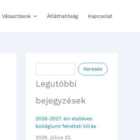
Választások
Átláthatóság
Kapcsolat
Keresés
Keresés
Legutóbbi
bejegyzések
2026-2027. évi elsőéves
kollégiumi felvételi kiírás
2026. július 22.