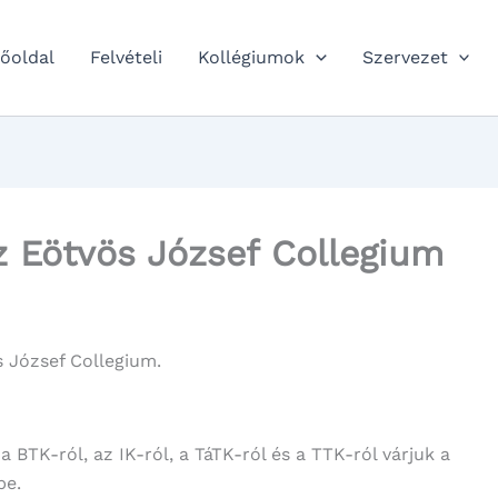
őoldal
Felvételi
Kollégiumok
Szervezet
az Eötvös József Collegium
s József Collegium.
 BTK-ról, az IK-ról, a TáTK-ról és a TTK-ról várjuk a
be.