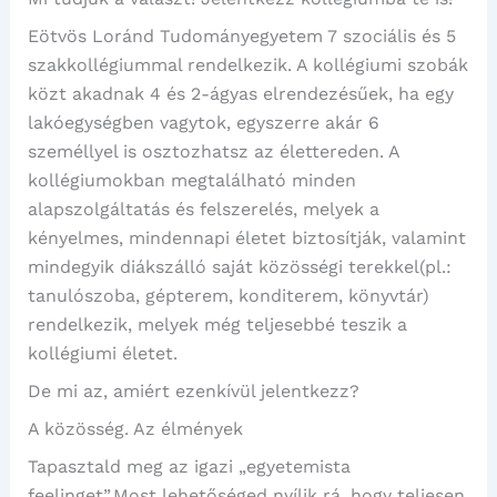
Eötvös Loránd Tudományegyetem 7 szociális és 5
szakkollégiummal rendelkezik. A kollégiumi szobák
közt akadnak 4 és 2-ágyas elrendezésűek, ha egy
lakóegységben vagytok, egyszerre akár 6
személlyel is osztozhatsz az élettereden. A
kollégiumokban megtalálható minden
alapszolgáltatás és felszerelés, melyek a
kényelmes, mindennapi életet biztosítják, valamint
mindegyik diákszálló saját közösségi terekkel(pl.:
tanulószoba, gépterem, konditerem, könyvtár)
rendelkezik, melyek még teljesebbé teszik a
kollégiumi életet.
De mi az, amiért ezenkívül jelentkezz?
A közösség. Az élmények
Tapasztald meg az igazi „egyetemista
feelinget”.Most lehetőséged nyílik rá, hogy teljesen