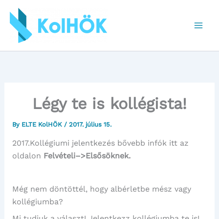
Skip
to
content
Légy te is kollégista!
By
ELTE KolHÖK
/
2017. július 15.
2017.Kollégiumi jelentkezés bővebb infók itt az
oldalon
Felvételi–>Elsősöknek.
Még nem döntöttél, hogy albérletbe mész vagy
kollégiumba?
Mi tudjuk a választ! Jelentkezz kollégiumba te is!