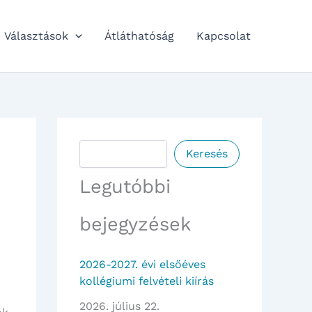
Választások
Átláthatóság
Kapcsolat
Keresés
Keresés
Legutóbbi
bejegyzések
2026-2027. évi elsőéves
kollégiumi felvételi kiírás
2026. július 22.