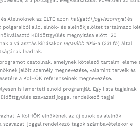
yűlésébe, a 3 póttaggal. Megválasztását követően az Eln
 és Alelnöknek az ELTE azon
hallgatói jogviszonnyal
és
ő
polgáraiból álló, elnök- és alelnökjelöltet tartalmazó ké
 Elnökválasztó Küldöttgyűlés megnyitása előtt 120
nak a választás kiírásakor
legalább 10%
-a (331 fő) által
ttságának leadtak.
ki programot csatolnak, amelynek kötelező tartalmi eleme 
elnöknek jelölt személy megnevezése, valamint terveik és
k esetére a KolHÖK referenseinek megnevezése.
lyesen is ismerteti elnöki programját. Egy lista tagjainak
üldöttgyűlés szavazati joggal rendelkező tagjai
avazhat. A KolHÖK elnökének az új elnök és alelnök
 a szavazati joggal rendelkező tagok számbavételekor e