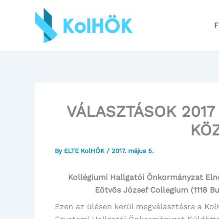
Skip
to
F
content
VÁLASZTÁSOK 2017 
KÖ
By
ELTE KolHÖK
/
2017. május 5.
Kollégiumi Hallgatói Önkormányzat Elnö
Eötvös József Collegium (1118 Bu
Ezen az ülésen kerül megválasztásra a Kol