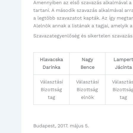
Amennyiben az első szavazás alkalmával a me
tartani. A második szavazás alkalmával arra
a legtöbb szavazatot kapták. Az így megt
Alelnök annak a listának a tagjai, amelyik 
Szavazategyenlőség és sikertelen szavazás e
Hlavacska
Nagy
Lamper
Darinka
Bence
Jácinta
Választási
Választási
Választás
Bizottság
Bizottság
Bizottsá
tag
elnök
tag
Budapest, 2017. május 5.