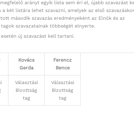
gfelelő arányt egyik lista sem éri el, újabb szavazást ke
 a két listára lehet szavazni, amelyek az első szavazásko
artott második szavazás eredményeként az Elnök és az
a tagok szavazatainak többségét elnyerte.
setén új szavazást kell tartani.
t
Kovács
Ferencz
Gerda
Bence
i
Választási
Választási
g
Bizottság
Bizottság
tag
tag