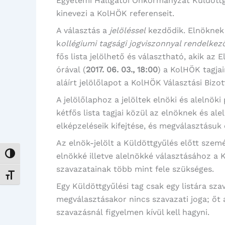
Egyetemi Hallgatói Önkormányzat Küldöttg
kinevezi a KolHÖK referenseit.
A választás a
jelöléssel
kezdődik. Elnöknek
k
ollégiumi tagsági jogviszonnyal rendelkez
fős lista jelölhető és választható, akik az
órával (
2017. 06. 03., 18:00
) a KolHÖK tagjai
aláírt jelölőlapot a KolHÖK Választási Bizo
A jelölőlaphoz a jelöltek elnöki és alelnö
kétfős lista tagjai közül az elnöknek és al
elképzeléseik kifejtése, és megválasztásu
Az elnök-jelölt a Küldöttgyűlés előtt szemé
Nagy kontraszt váltása
elnökké illetve alelnökké választásához a K
szavazatainak több mint fele szükséges.
Betűméret váltása
Egy Küldöttgyűlési tag csak egy listára sz
megválasztásakor nincs szavazati joga; őt
szavazásnál figyelmen kívül kell hagyni.