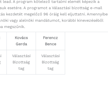
 lead. A program kötelező tartalmi elemét képezik a
ásuk esetére. A programot a Választási bizottság e-mail
tás kezdetét megelőző 96 óráig kell eljuttatni. Amennyib
 elnöki vagy alelnöki mandátumot, korábbi kinevezéséből
ma megszűnik.
t
Kovács
Ferencz
Gerda
Bence
i
Választási
Választási
g
Bizottság
Bizottság
tag
tag