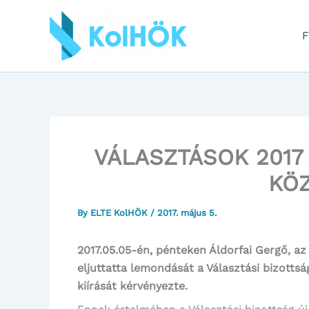
Skip
to
F
content
VÁLASZTÁSOK 2017 
KÖ
By
ELTE KolHÖK
/
2017. május 5.
2017.05.05-én, pénteken Áldorfai Gergő, az
eljuttatta lemondását a Választási bizottsá
kiírását kérvényezte.