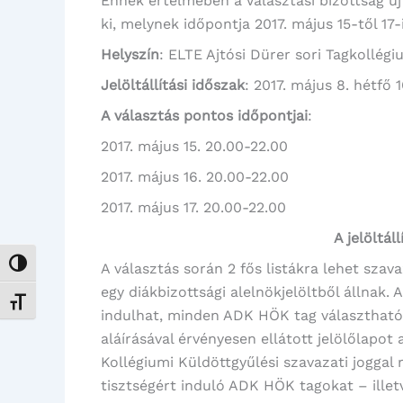
Ennek értelmében a Választási bizottság új 
ki, melynek időpontja 2017. május 15-től 17-i
Helyszín
: ELTE Ajtósi Dürer sori Tagkollégi
Jelöltállítási időszak
: 2017. május 8. hétfő 
A választás pontos időpontjai
:
2017. május 15. 20.00-22.00
2017. május 16. 20.00-22.00
2017. május 17. 20.00-22.00
A jelöltál
Nagy kontraszt váltása
A választás során 2 fős listákra lehet szava
egy diákbizottsági alelnökjelöltből állna
Betűméret váltása
indulhat, minden ADK HÖK tag választható
aláírásával érvényesen ellátott jelölőlapot 
Kollégiumi Küldöttgyűlési szavazati joggal r
tisztségért induló ADK HÖK tagokat – illetv