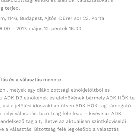
diákbizottsági elnöki és alelnöki választásokat ír
g terjed.
um, 1146, Budapest, Ajtósi Dürer sor 23. Porta
16:00 – 2017. május 12. péntek 16:00
lítás és a választás menete
zni, melyek egy diákbizottsági elnökjelöltből és
k. Az ADK DB elnökének és alelnökének bármely ADK HÖK ta
, aki a jelölési időszakban ötven ADK HÖK tag támogató
a helyi választási bizottság felé lead – kivéve az ADK
endelkező tagjait, illetve az aktuálisan szintképviselői
e a Választási Bizottság felé legkésőbb a választás