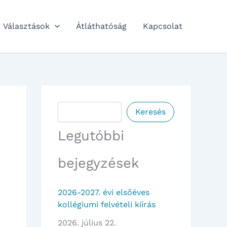
Választások
Átláthatóság
Kapcsolat
Keresés
Keresés
Legutóbbi
bejegyzések
2026-2027. évi elsőéves
kollégiumi felvételi kiírás
2026. július 22.