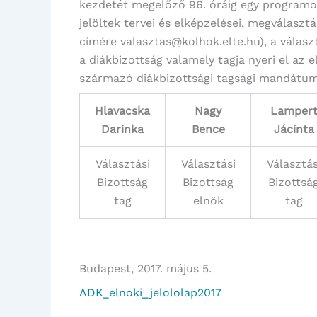
kezdetét megelőző 96. óráig egy programot
jelöltek tervei és elképzelései, megválaszt
címére valasztas@kolhok.elte.hu), a válasz
a diákbizottság valamely tagja nyeri el az
származó diákbizottsági tagsági mandátu
Hlavacska
Nagy
Lamper
Darinka
Bence
Jácinta
Választási
Választási
Választás
Bizottság
Bizottság
Bizottsá
tag
elnök
tag
Budapest, 2017. május 5.
ADK_elnoki_jelololap2017