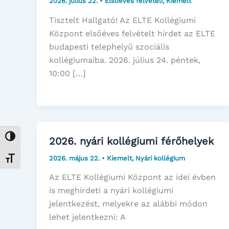
2026. július 22.
•
Elsőéves felvételi
,
Kiemelt
Tisztelt Hallgató! Az ELTE Kollégiumi
Központ elsőéves felvételt hirdet az ELTE
budapesti telephelyű szociális
kollégiumaiba. 2026. július 24. péntek,
10:00 […]
Nagy kontraszt váltása
2026. nyári kollégiumi férőhelyek
2026. május 22.
•
Kiemelt
,
Nyári kollégium
Betűméret váltása
Az ELTE Kollégiumi Központ az idei évben
is meghirdeti a nyári kollégiumi
jelentkezést, melyekre az alábbi módon
lehet jelentkezni: A