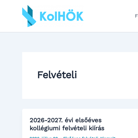
Skip
to
F
content
Felvételi
2026-2027. évi elsőéves
kollégiumi felvételi kiírás