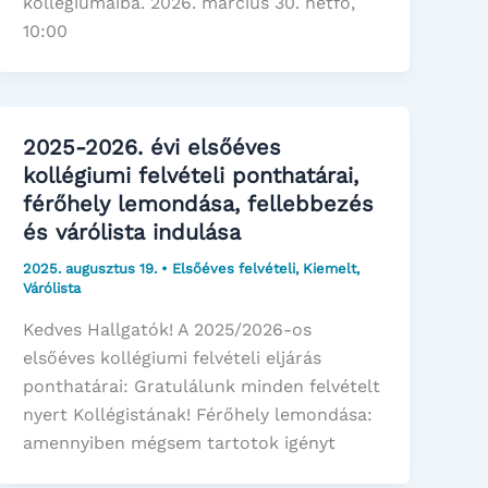
kollégiumaiba. 2026. március 30. hétfő,
10:00
2025-2026. évi elsőéves
kollégiumi felvételi ponthatárai,
férőhely lemondása, fellebbezés
és várólista indulása
2025. augusztus 19.
•
Elsőéves felvételi
,
Kiemelt
,
Várólista
Kedves Hallgatók! A 2025/2026-os
elsőéves kollégiumi felvételi eljárás
ponthatárai: Gratulálunk minden felvételt
nyert Kollégistának! Férőhely lemondása:
amennyiben mégsem tartotok igényt