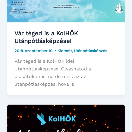
Vár téged is a KolHÖK
Utánpótlásképzése!
2018. szeptember 10.
•
Kiemelt
,
Utánpótlásképzés
Vár téged is a KolHÖK idei
Utánpótlásképzése! Olvashatod a
plakátokon is, na de mi is az az
utánpótlásképzés, hova is