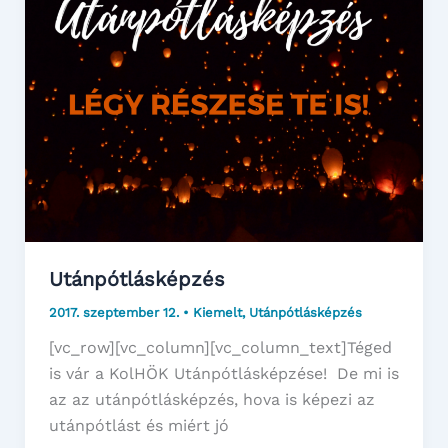
Utánpótlásképzés
2017. szeptember 12.
•
Kiemelt
,
Utánpótlásképzés
[vc_row][vc_column][vc_column_text]Téged
is vár a KolHÖK Utánpótlásképzése! De mi is
az az utánpótlásképzés, hova is képezi az
utánpótlást és miért jó