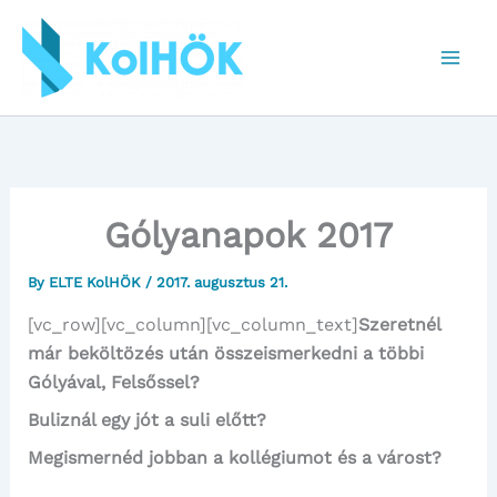
Skip
to
content
Gólyanapok 2017
By
ELTE KolHÖK
/
2017. augusztus 21.
[vc_row][vc_column][vc_column_text]
Szeretnél
már beköltözés után összeismerkedni a többi
Gólyával, Felsőssel?
Buliznál egy jót a suli előtt?
Megismernéd jobban a kollégiumot és a várost?