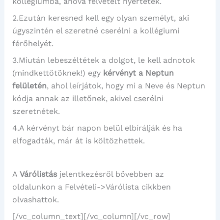
kollégiumba, ahová felvételt nyertetek.
2.Ezután keresned kell egy olyan személyt, aki
úgyszintén el szeretné cserélni a kollégiumi
férőhelyét.
3.Miután lebeszéltétek a dolgot, le kell adnotok
(mindkettőtöknek!) egy
kérvényt a Neptun
felületén
, ahol leírjátok, hogy mi a Neve és Neptun
kódja annak az illetőnek, akivel cserélni
szeretnétek.
4.A kérvényt bár napon belül elbírálják és ha
elfogadták, már át is költözhettek.
A
Várólistás
jelentkezésről bővebben az
oldalunkon a Felvételi->Várólista cikkben
olvashattok.
[/vc_column_text][/vc_column][/vc_row]