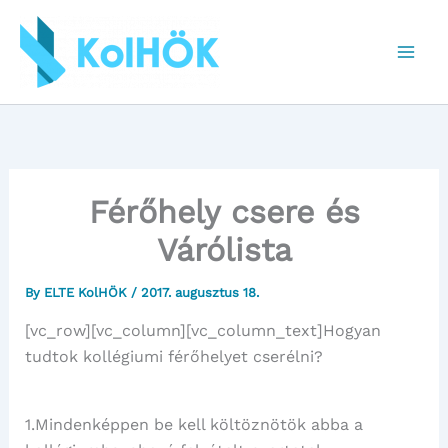
Skip
to
content
Férőhely csere és
Várólista
By
ELTE KolHÖK
/
2017. augusztus 18.
[vc_row][vc_column][vc_column_text]Hogyan
tudtok kollégiumi férőhelyet cserélni?
1.Mindenképpen be kell költöznötök abba a