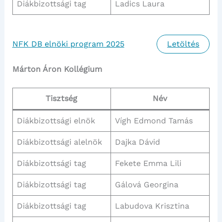
Diákbizottsági tag
Ladics Laura
NFK DB elnöki program 2025
Letöltés
Márton Áron Kollégium
Tisztség
Név
Diákbizottsági elnök
Vígh Edmond Tamás
Diákbizottsági alelnök
Dajka Dávid
Diákbizottsági tag
Fekete Emma Lili
Diákbizottsági tag
Gálová Georgina
Diákbizottsági tag
Labudova Krisztina