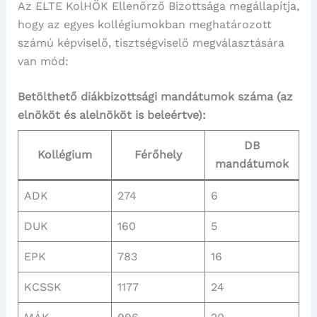
Az ELTE KolHÖK Ellenőrző Bizottsága megállapítja,
hogy az egyes kollégiumokban meghatározott
számú képviselő, tisztségviselő megválasztására
van mód:
Betölthető diákbizottsági mandátumok száma (az
elnököt és alelnököt is beleértve):
DB
Kollégium
Férőhely
mandátumok
ADK
274
6
DUK
160
5
EPK
783
16
KCSSK
1177
24