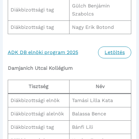
Gülch Benjámin
Diákbizottsági tag
Szabolcs
Diákbizottsági tag
Nagy Erik Botond
ADK DB elnöki program 2025
Letöltés
Damjanich Utcai Kollégium
Tisztség
Név
Diákbizottsági elnök
Tamási Lilla Kata
Diákbizottsági alelnök
Balassa Bence
Diákbizottsági tag
Bánfi Lili