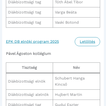
Diákbizottsági tag
Tóth Ábel Tibor
Diákbizottsági tag
Varga Beáta
Diákbizottsági tag
Vaski Botond
EPK DB elnöki program 2025
Letöltés
Pável Ágoston kollégium
Tisztség
Név
Schubert Hanga
Diákbizottsági elnök
Kincső
Diákbizottsági alelnök
Hujbert Martin
Diákbizottsági tag
Gudui Eszter