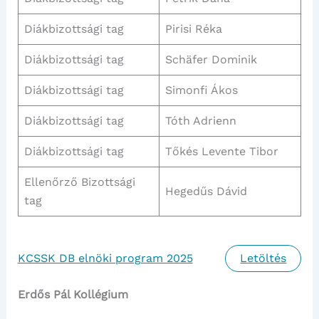
Diákbizottsági tag
Pirisi Réka
Diákbizottsági tag
Schäfer Dominik
Diákbizottsági tag
Simonfi Ákos
Diákbizottsági tag
Tóth Adrienn
Diákbizottsági tag
Tőkés Levente Tibor
Ellenőrző Bizottsági
Hegedűs Dávid
tag
KCSSK DB elnöki program 2025
Letöltés
Erdős Pál Kollégium