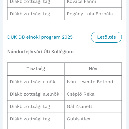
Diákbizottsági tag
Kovács Fanni
Diákbizottsági tag
Pogány Lola Borbála
DUK DB elnöki program 2025
Letöltés
Nándorfejérvári Úti Kollégium
Tisztség
Név
Diákbizottsági elnök
Iván Levente Botond
Diákbizottsági alelnök
Cséplő Réka
Diákbizottsági tag
Gál Zsanett
Diákbizottsági tag
Gubis Alex