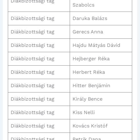
Diákbizottsági tag
Szabolcs
Diákbizottsági tag
Daruka Balázs
Diákbizottsági tag
Gerecs Anna
Diákbizottsági tag
Hajdu Mátyás Dávid
Diákbizottsági tag
Hejberger Réka
Diákbizottsági tag
Herbert Réka
Diákbizottsági tag
Hitter Benjámin
Diákbizottsági tag
Király Bence
Diákbizottsági tag
Kiss Nelli
Diákbizottsági tag
Kovács Kristóf
Diákbizottsági tag
Petrik Dana