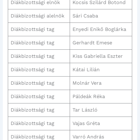
Diákbizottsági elnök
Kocsis Szilárd Botond
Diákbizottsági alelnök
Sári Csaba
Diákbizottsági tag
Enyedi Enikő Boglárka
Diákbizottsági tag
Gerhardt Emese
Diákbizottsági tag
Kiss Gabriella Eszter
Diákbizottsági tag
Kátai Lilián
Diákbizottsági tag
Molnár Vera
Diákbizottsági tag
Páldeák Réka
Diákbizottsági tag
Tar László
Diákbizottsági tag
Vajas Gréta
Diákbizottsági tag
Varró András