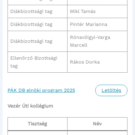
Diákbizottsági tag
Mikl Tamás
Diákbizottsági tag
Pintér Marianna
Rónavölgyi-Varga
Diákbizottsági tag
Marcell
Ellenőrző Bizottsági
Rákos Dorka
tag
PÁK DB elnöki program 2025
Letöltés
Vezér Úti kollégium
Tisztség
Név