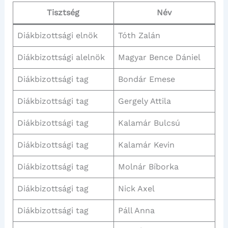
Tisztség
Név
Diákbizottsági elnök
Tóth Zalán
Diákbizottsági alelnök
Magyar Bence Dániel
Diákbizottsági tag
Bondár Emese
Diákbizottsági tag
Gergely Attila
Diákbizottsági tag
Kalamár Bulcsú
Diákbizottsági tag
Kalamár Kevin
Diákbizottsági tag
Molnár Bíborka
Diákbizottsági tag
Nick Axel
Diákbizottsági tag
Páll Anna