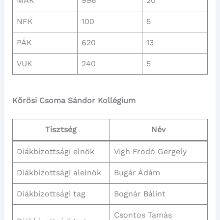
MÁK
996
20
NFK
100
5
PÁK
620
13
VUK
240
5
Kőrösi Csoma Sándor Kollégium
Tisztség
Név
Diákbizottsági elnök
Vigh Frodó Gergely
Diákbizottsági alelnök
Bugár Ádám
Diákbizottsági tag
Bognár Bálint
Csontos Tamás