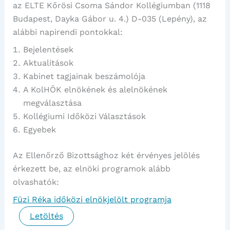
az ELTE Kőrösi Csoma Sándor Kollégiumban (1118
Budapest, Dayka Gábor u. 4.) D-035 (Lepény), az
alábbi napirendi pontokkal:
Bejelentések
Aktualitások
Kabinet tagjainak beszámolója
A KolHÖK elnökének és alelnökének
megválasztása
Kollégiumi Időközi Választások
Egyebek
Az Ellenőrző Bizottsághoz két érvényes jelölés
érkezett be, az elnöki programok alább
olvashatók:
Füzi Réka időközi elnökjelölt programja
Letöltés