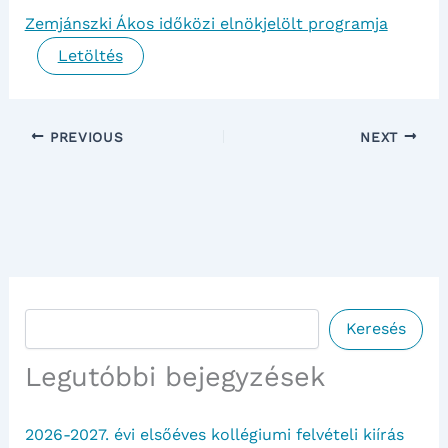
Zemjánszki Ákos időközi elnökjelölt programja
Letöltés
PREVIOUS
NEXT
Keresés
Keresés
Legutóbbi bejegyzések
2026-2027. évi elsőéves kollégiumi felvételi kiírás