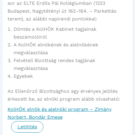
sor az ELTE Erdős Pál Kollégiumban (1223
Budapest, Nagytétényi út 162–164. – Parkettás
terem), az alábbi napirendi pontokkal:
Döntés a KolHÖK Kabinet tagjainak
beszámolóiról
A KolHÖK elnökének és alelnökének
megválasztása
Felvételi Bizottság rendes tagjának
megválasztása
Egyebek
Az Ellenőrző Bizottsághoz egy érvényes jelölés
érkezett be, az elnöki program alább olvasható:
KolHÖK elnök és alelnöki program – Zimány
Norbert, Bondár Emese
Letöltés