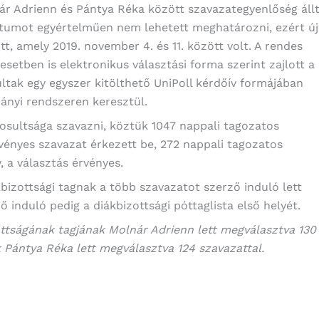
nár Adrienn és Pántya Réka között szavazategyenlőség áll
átumot egyértelműen nem lehetett meghatározni, ezért új
tt, amely 2019. november 4. és 11. között volt. A rendes
setben is elektronikus választási forma szerint zajlott a
ultak egy egyszer kitölthető UniPoll kérdőív formájában
ányi rendszeren keresztül.
gosultsága szavazni, köztük 1047 nappali tagozatos
rvényes szavazat érkezett be, 272 nappali tagozatos
, a választás érvényes.
kbizottsági tagnak a több szavazatot szerző induló lett
 induló pedig a diákbizottsági póttaglista első helyét.
ttságának tagjának Molnár Adrienn lett megválasztva 130
 Pántya Réka lett megválasztva 124 szavazattal.