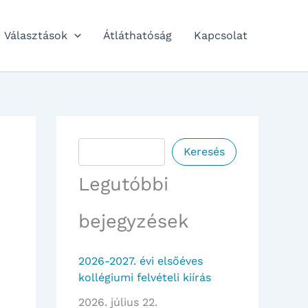
Választások
Átláthatóság
Kapcsolat
Keresés
Keresés
Legutóbbi
bejegyzések
2026-2027. évi elsőéves
kollégiumi felvételi kiírás
2026. július 22.