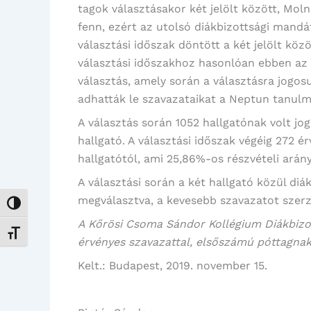
tagok választásakor két jelölt között, Mol
fenn, ezért az utolsó diákbizottsági mand
választási időszak döntött a két jelölt közö
választási időszakhoz hasonlóan ebben az e
választás, amely során a választásra jogos
adhatták le szavazataikat a Neptun tanulm
A választás során 1052 hallgatónak volt jo
hallgató. A választási időszak végéig 272 é
hallgatótól, ami 25,86%-os részvételi arány
A választási során a két hallgató közül diá
megválasztva, a kevesebb szavazatot szerző
Nagy kontraszt váltása
A Kőrösi Csoma Sándor Kollégium Diákbizo
Betűméret váltása
érvényes szavazattal, elsőszámú póttagnak
Kelt.: Budapest, 2019. november 15.