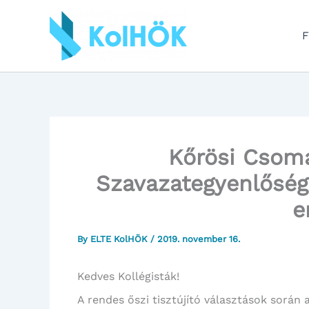
Skip
to
F
content
Kőrösi Csom
Szavazategyenlőség 
e
By
ELTE KolHÖK
/
2019. november 16.
Kedves Kollégisták!
A rendes őszi tisztújító választások során