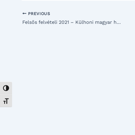
PREVIOUS
Felsős felvételi 2021 – Külhoni magyar hallgatók
Nagy kontraszt váltása
Betűméret váltása