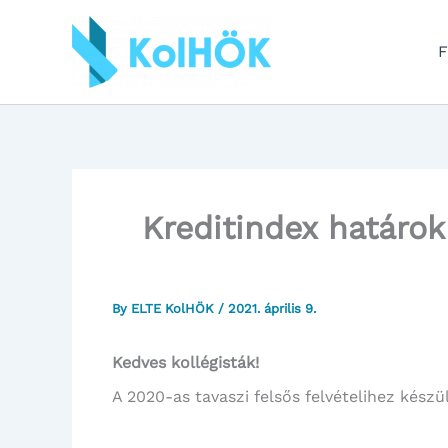
Skip
to
F
content
Kreditindex határok
By
ELTE KolHÖK
/
2021. április 9.
Kedves kollégisták!
A 2020-as tavaszi felsős felvételihez készü