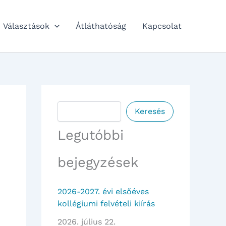
Választások
Átláthatóság
Kapcsolat
Keresés
Keresés
Legutóbbi
bejegyzések
2026-2027. évi elsőéves
kollégiumi felvételi kiírás
2026. július 22.