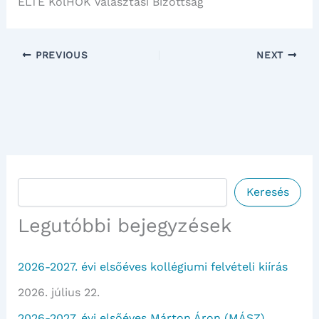
ELTE KolHÖK Választási Bizottság
PREVIOUS
NEXT
Keresés
Keresés
Legutóbbi bejegyzések
2026-2027. évi elsőéves kollégiumi felvételi kiírás
2026. július 22.
2026-2027. évi elsőéves Márton Áron (MÁSZ)