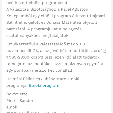
beérkezett elnöki programokat.
A Választási Bizottsághoz a Pável Ágoston
Kollégiumból egy elnöki program érkezett Hajmási
Bálint elnökjelölt és Juhász Máté alelnökjelölt
párosától. A programjukat a bejegyzés
csatolmányaként megtaláljátok!
Emlékeztetőül a választási időszak 2018.
november 19-21., azaz jövő héten hétfőtől szerdáig
17:00-20:00 között lesz, ezen idő alatt tudjátok
támogatni az indulókat azzal a bizonyos egymást
egy pontban metsző két vonallal!
Hajmási Bálint és Juhász Máté elnöki
programja:
Elnöki program
Üdvözlettel
Pintér Sándor
elnök