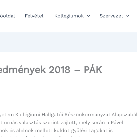
őoldal
Felvételi
Kollégiumok
Szervezet
redmények 2018 – PÁK
yetem Kollégiumi Hallgatói Részönkormányzat Alapszabá
ált urnás választás szerint zajlott, mely során a Pável
ök és alelnök mellett küldöttgyűlési tagokat is