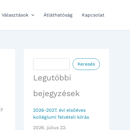
Választások
Átláthatóság
Kapcsolat
Keresés
Keresés
Legutóbbi
bejegyzések
ly
2026-2027. évi elsőéves
kollégiumi felvételi kiírás
2026. július 22.