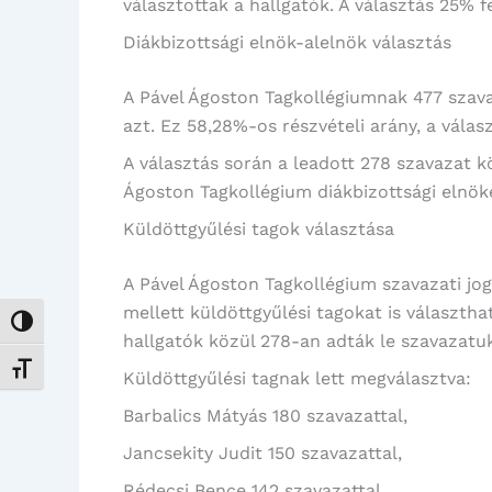
választottak a hallgatók. A választás 25% fe
Diákbizottsági elnök-alelnök választás
A Pável Ágoston Tagkollégiumnak 477 szava
azt. Ez 58,28%-os részvételi arány, a válas
A választás során a leadott 278 szavazat kö
Ágoston Tagkollégium diákbizottsági elnöke
Küldöttgyűlési tagok választása
A Pável Ágoston Tagkollégium szavazati jogg
mellett küldöttgyűlési tagokat is választha
Nagy kontraszt váltása
hallgatók közül 278-an adták le szavazatuk
Betűméret váltása
Küldöttgyűlési tagnak lett megválasztva:
Barbalics Mátyás 180 szavazattal,
Jancsekity Judit 150 szavazattal,
Rédecsi Bence 142 szavazattal,