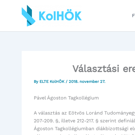
Skip
to
F
content
Választási e
By
ELTE KolHÖK
/
2018. november 27.
Pável Ágoston Tagkollégium
A választás az Eötvös Loránd Tudományeg
207-209. §, illetve 212-217. § szerint defini
Ágoston Tagkollégiumban diákbizottsági eln