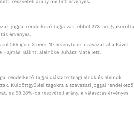
letti részvételi arány mellett érvényes.
zati joggal rendelkező tagja van, ebből 278-an gyakorolt
ztás érvényes.
zül 265 igen, 3 nem, 10 érvénytelen szavazattal a Pável
 Hajmási Bálint, alelnöke Juhász Máté lett.
al rendelkező tagjai diákbizottsági elnök és alelnök
ttak. Küldöttgyűlési tagokra a szavazati joggal rendelkező
at, ez 58,28%-os részvételi arány, a választás érvényes.