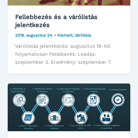
Fellebbezés és a várólistás
jelentkezés
2016. augusztus 24.
•
Kiemelt
,
Várólista
Várólistás jelentkezés: augusztus 18-tól
folyamatosan Fellebezés: Leadás:
szeptember 2. Eredmény: szeptember 7.