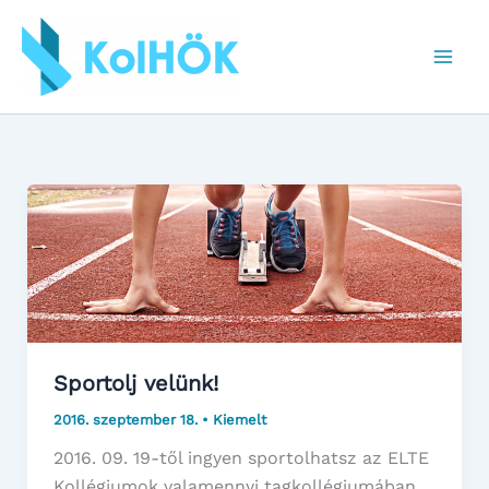
Skip
to
content
Sportolj velünk!
2016. szeptember 18.
•
Kiemelt
2016. 09. 19-től ingyen sportolhatsz az ELTE
Kollégiumok valamennyi tagkollégiumában.