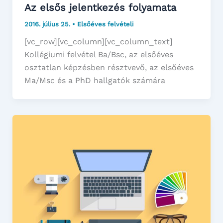
Az elsős jelentkezés folyamata
2016. július 25.
•
Elsőéves felvételi
[vc_row][vc_column][vc_column_text]
Kollégiumi felvétel Ba/Bsc, az elsőéves
osztatlan képzésben résztvevő, az elsőéves
Ma/Msc és a PhD hallgatók számára