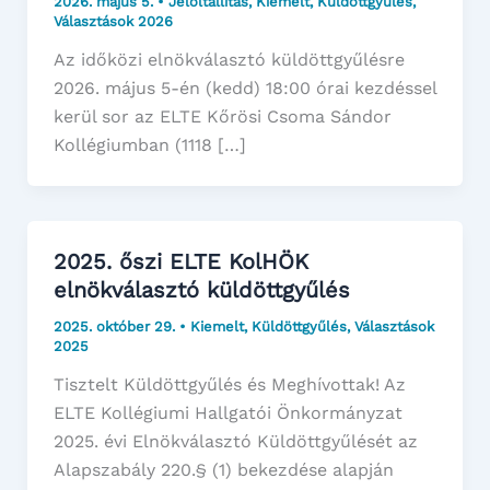
2026. május 5.
•
Jelöltállítás
,
Kiemelt
,
Küldöttgyűlés
,
Választások 2026
Az időközi elnökválasztó küldöttgyűlésre
2026. május 5-én (kedd) 18:00 órai kezdéssel
kerül sor az ELTE Kőrösi Csoma Sándor
Kollégiumban (1118 […]
2025. őszi ELTE KolHÖK
elnökválasztó küldöttgyűlés
2025. október 29.
•
Kiemelt
,
Küldöttgyűlés
,
Választások
2025
Tisztelt Küldöttgyűlés és Meghívottak! Az
ELTE Kollégiumi Hallgatói Önkormányzat
2025. évi Elnökválasztó Küldöttgyűlését az
Alapszabály 220.§ (1) bekezdése alapján