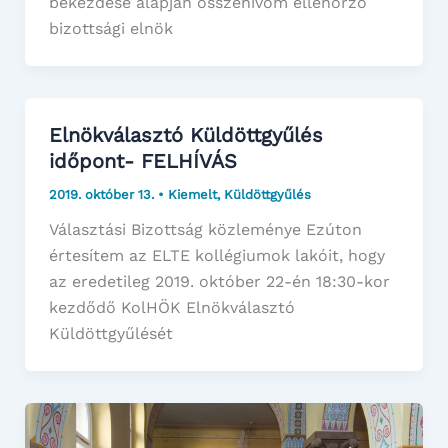
bekezdése alapján összehívom ellenőrző
bizottsági elnök
Elnökválasztó Küldöttgyűlés
időpont- FELHÍVÁS
2019. október 13.
•
Kiemelt
,
Küldöttgyűlés
Választási Bizottság közleménye Ezúton
értesítem az ELTE kollégiumok lakóit, hogy
az eredetileg 2019. október 22-én 18:30-kor
kezdődő KolHÖK Elnökválasztó
Küldöttgyűlését