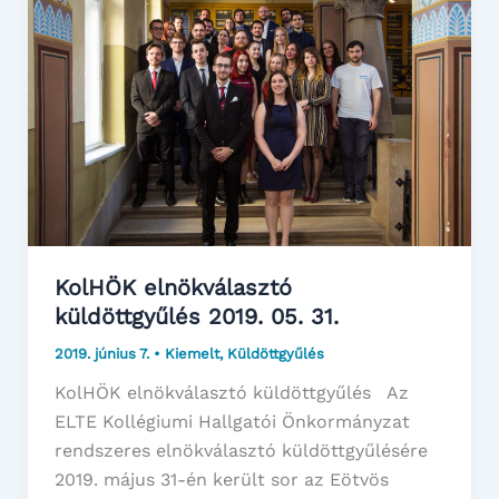
KolHÖK elnökválasztó
küldöttgyűlés 2019. 05. 31.
2019. június 7.
•
Kiemelt
,
Küldöttgyűlés
KolHÖK elnökválasztó küldöttgyűlés Az
ELTE Kollégiumi Hallgatói Önkormányzat
rendszeres elnökválasztó küldöttgyűlésére
2019. május 31-én került sor az Eötvös