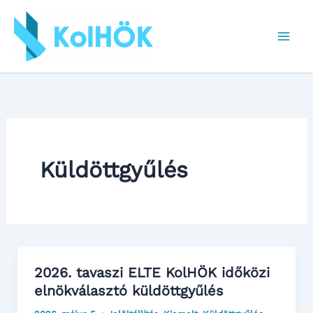
Skip
to
content
Küldöttgyűlés
2026. tavaszi ELTE KolHÖK időközi
elnökválasztó küldöttgyűlés