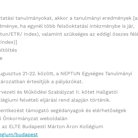
ktatási tanulmányokat, akkor a tanulmányi eredmények [a
edménye, ha egynél több felsőoktatási intézménybe is jár,
ptun/ETR/ Index), valamint szükséges az eddigi összes fél
Index)]
ltöltés
se
augusztus 21-22. között, a NEPTUN Egységes Tanulmányi
tározatban értesítjük a pályázókat.
rvezeti és Működési Szabályzat II. kötet Hallgatói
égiumi felvételi eljárási rend alapján történik.
 jelentkezést támogató segédanyagok és elérhetőségek
tói Önkormányzat weboldalán
ók az ELTE Budapesti Márton Áron Kollégium
legium/budapest