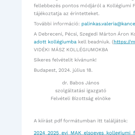
fellebbezés pontos módjáról a Kollégiumi F
tájékoztatja az érintetteket.
További információ:
palinkas.valeria@kancel
A Debreceni, Pécsi, Szegedi Márton Áron K
adott kollégiumba
kell beadniuk. (
https://
VIDÉKI MÁSZ KOLLÉGIUMOKBA
Sikeres felvételit kívánunk!
Budapest, 2024. július 18.
dr. Babos János
szolgáltatási igazgató
Felvételi Bizottság elnöke
A kiírást pdf formátumban itt találjátok:
2024_2025_evi_MAK_elsoeves_kollegiumi_fel