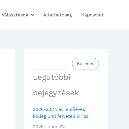
Választások
Átláthatóság
Kapcsolat
Keresés
Keresés
Legutóbbi
bejegyzések
2026-2027. évi elsőéves
kollégiumi felvételi kiírás
,
2026. július 22.