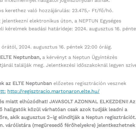
si intézménnyel hallgatói jogviszonyban állnak.
ós kerethez való hozzájárulás: 23.475,- Ft/fő/hó.
het jelentkezni elektronikus úton, a NEPTUN Egységes
li kérelmek beadási határideje: 2024. augusztus 16. pént
 órától, 2024. augusztus 16. péntek 22:00 óráig.
z ELTE
Neptunban
,
a kérvényt a Neptun Ügyintézés
jánál találják meg. Jelentkezési időszakoknál legyen szív
ek az ELTE
Neptunban
előzetes regisztráción vesznek
itt:
http://regisztracio.martonaron.elte.hu/
és miatt
elhúzódhat
! JAVASOLT AZONNAL ELKEZDENI!
Az
 hallgatók közül várhatóan csak azok tudják leadni a
dőre,
akik augusztus
2
–
ig
elindítják a
Neptun
regisztrációt.
ún. várólistára (megüresedő férőhelyekre) jelentkezhetnek