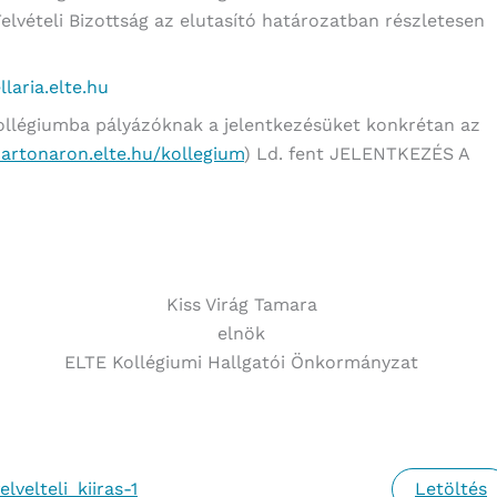
elvételi Bizottság az elutasító határozatban részletesen
laria.elte.hu
ollégiumba pályázóknak a jelentkezésüket konkrétan az
martonaron.elte.hu/kollegium
) Ld. fent JELENTKEZÉS A
Kiss Virág Tamara
elnök
ELTE Kollégiumi Hallgatói Önkormányzat
velteli_kiiras-1
Letöltés