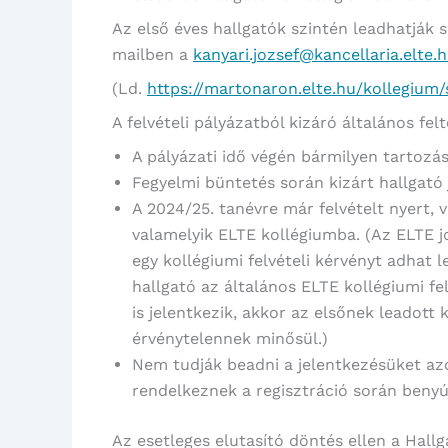
Az első éves hallgatók szintén leadhatják 
mailben a
kanyari.jozsef@kancellaria.elte.
(Ld.
https://martonaron.elte.hu/kollegium
A felvételi pályázatból kizáró általános felt
A pályázati idő végén bármilyen tartozása
Fegyelmi büntetés során kizárt hallgató
A 2024/25. tanévre már felvételt nyert, v
valamelyik ELTE kollégiumba. (Az ELTE j
egy kollégiumi felvételi kérvényt adhat 
hallgató az általános ELTE kollégiumi fel
is jelentkezik, akkor az elsőnek leadott
érvénytelennek minősül.)
Nem tudják beadni a jelentkezésüket azo
rendelkeznek a regisztráció során benyú
Az esetleges elutasító döntés ellen a Hallg