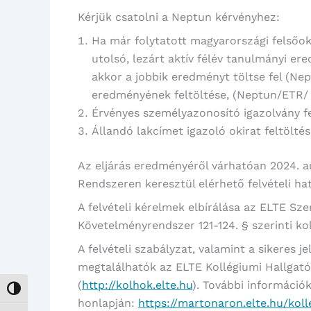
Kérjük csatolni a Neptun kérvényhez:
Ha már folytatott magyarországi felsőo
utolsó, lezárt aktív félév tanulmányi er
akkor a jobbik eredményt töltse fel (Ne
eredményének feltöltése, (Neptun/ETR/ 
Érvényes személyazonosító igazolvány fe
Állandó lakcímet igazoló okirat feltölté
Az eljárás eredményéről várhatóan 2024. 
Rendszeren keresztül elérhető felvételi ha
A felvételi kérelmek elbírálása az ELTE Sze
Követelményrendszer 121-124. § szerinti koll
A felvételi szabályzat, valamint a sikeres
megtalálhatók az ELTE Kollégiumi Hallga
(
http://kolhok.elte.hu
). További informáci
Nagy kontraszt váltása
honlapján:
https://martonaron.elte.hu/kol