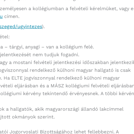
személyesen a kollégiumban a felvételi kérelmüket, vagy e
hu
címen.
/szeged/ugyintezes
).
étel:
 – tárgyi, anyagi – van a kollégium felé.
 jelentkezését nem tudjuk fogadni.
agy a mostani felvételi jelentkezési időszakban jelentkezi
ogviszonnyal rendelkező külhoni magyar hallgató is csak
le. Ha ELTE jogviszonnyal rendelkező külhoni magyar
vételi eljárásban és a MÁSZ kollégiumi felvételi eljárásba
 kollégiumi kérvény tekintendő érvényesnek. A többi kérvé
k a hallgatók, akik magyarországi állandó lakcímmel
jtott okmányok szerint.
atói Jogorvoslati Bizottságához lehet fellebbezni. A