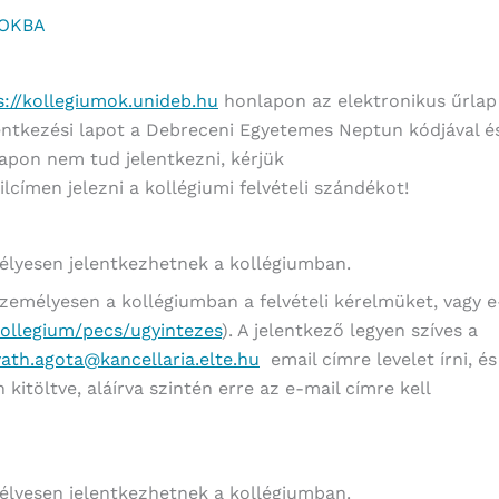
MOKBA
s://kollegiumok.unideb.hu
honlapon az elektronikus űrlap
elentkezési lapot a Debreceni Egyetemes Neptun kódjával é
lapon nem tud jelentkezni, kérjük
lcímen jelezni a kollégiumi felvételi szándékot!
élyesen jelentkezhetnek a kollégiumban.
személyesen a kollégiumban a felvételi kérelmüket, vagy e
kollegium/pecs/ugyintezes
). A jelentkező legyen szíves a
ath.agota@kancellaria.elte.hu
email címre levelet írni, és
 kitöltve, aláírva szintén erre az e-mail címre kell
élyesen jelentkezhetnek a kollégiumban.