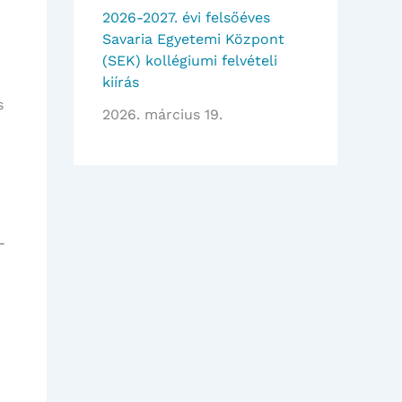
2026-2027. évi felsőéves
Savaria Egyetemi Központ
(SEK) kollégiumi felvételi
kiírás
s
2026. március 19.
-