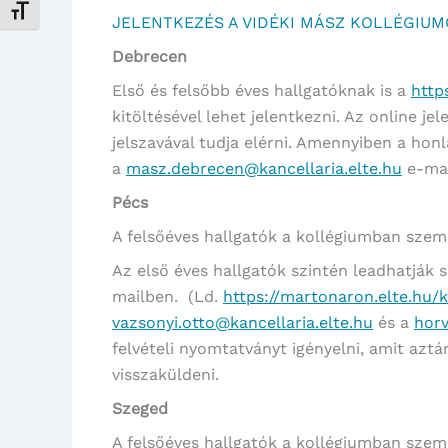
Betűméret váltása
JELENTKEZÉS A VIDÉKI MÁSZ KOLLÉGIU
Debrecen
Első és felsőbb éves hallgatóknak is a
http
kitöltésével lehet jelentkezni. Az online j
jelszavával tudja elérni. Amennyiben a hon
a
masz.debrecen@kancellaria.elte.hu
e-mai
Pécs
A felsőéves hallgatók a kollégiumban szem
Az első éves hallgatók szintén leadhatják 
mailben. (Ld.
https://martonaron.elte.hu/
vazsonyi.otto@kancellaria.elte.hu
és a
horv
felvételi nyomtatványt igényelni, amit aztán
visszaküldeni.
Szeged
A felsőéves hallgatók a kollégiumban szem