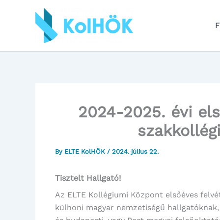
Skip
to
F
content
2024-2025. évi el
szakkollégi
By
ELTE KolHÖK
/
2024. július 22.
Tisztelt Hallgató!
Az ELTE Kollégiumi Központ elsőéves felvé
külhoni magyar nemzetiségű hallgatóknak, 