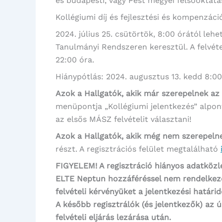
és budapesti, vagy Pest megyei felsőoktatá
Kollégiumi díj és fejlesztési és kompenzáci
2024. július 25. csütörtök, 8:00 órától le
Tanulmányi Rendszeren keresztül. A felvéte
22:00 óra.
Hiánypótlás: 2024. augusztus 13. kedd 8:00
Azok a Hallgatók, akik már szerepelnek a
menüpontja „Kollégiumi jelentkezés” alpont
az elsős MÁSZ felvételit választani!
Azok a Hallgatók, akik még nem szerepeln
részt. A regisztrációs felület megtalálható
FIGYELEM! A regisztráció
hiányos adatközl
ELTE
Neptun
hozzáféréssel nem rendelkező
felvételi kérvényüket a jelentkezési határi
A később regisztrálók (és jelentkezők) az 
felvételi eljárás lezárása után.