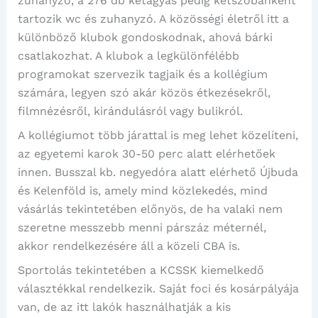
zuhanyzó, a 276 db kétágyas pedig kétszobánként
tartozik wc és zuhanyzó. A közösségi életről itt a
különböző klubok gondoskodnak, ahová bárki
csatlakozhat. A klubok a legkülönfélébb
programokat szervezik tagjaik és a kollégium
számára, legyen szó akár közös étkezésekről,
filmnézésről, kirándulásról vagy bulikról.
A kollégiumot több járattal is meg lehet közelíteni,
az egyetemi karok 30-50 perc alatt elérhetőek
innen. Busszal kb. negyedóra alatt elérhető Újbuda
és Kelenföld is, amely mind közlekedés, mind
vásárlás tekintetében előnyös, de ha valaki nem
szeretne messzebb menni párszáz méternél,
akkor rendelkezésére áll a közeli CBA is.
Sportolás tekintetében a KCSSK kiemelkedő
választékkal rendelkezik. Saját foci és kosárpályája
van, de az itt lakók használhatják a kis