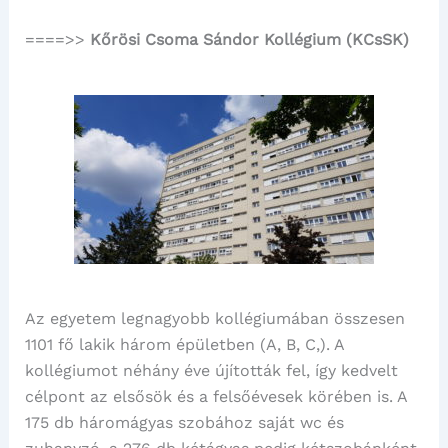
====>>
Kőrösi Csoma Sándor Kollégium (KCsSK)
Az egyetem legnagyobb kollégiumában összesen
1101 fő lakik három épületben (A, B, C,). A
kollégiumot néhány éve újították fel, így kedvelt
célpont az elsősök és a felsőévesek körében is. A
175 db háromágyas szobához saját wc és