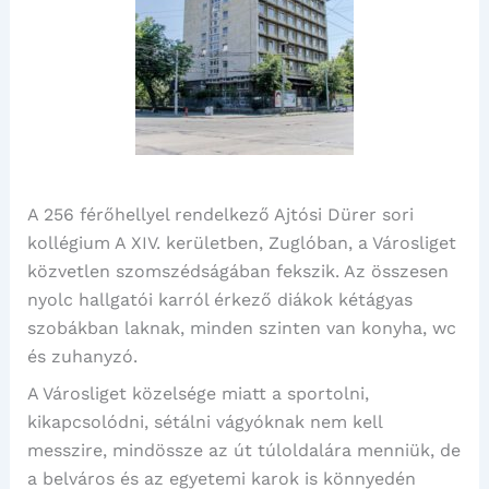
A 256 férőhellyel rendelkező Ajtósi Dürer sori
kollégium A XIV. kerületben, Zuglóban, a Városliget
közvetlen szomszédságában fekszik. Az összesen
nyolc hallgatói karról érkező diákok kétágyas
szobákban laknak, minden szinten van konyha, wc
és zuhanyzó.
A Városliget közelsége miatt a sportolni,
kikapcsolódni, sétálni vágyóknak nem kell
messzire, mindössze az út túloldalára menniük, de
a belváros és az egyetemi karok is könnyedén