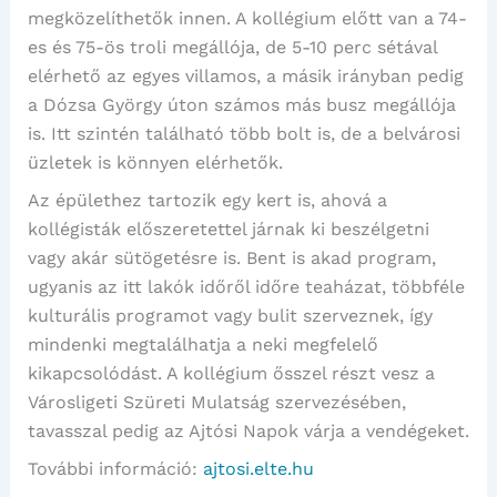
megközelíthetők innen. A kollégium előtt van a 74-
es és 75-ös troli megállója, de 5-10 perc sétával
elérhető az egyes villamos, a másik irányban pedig
a Dózsa György úton számos más busz megállója
is. Itt szintén található több bolt is, de a belvárosi
üzletek is könnyen elérhetők.
Az épülethez tartozik egy kert is, ahová a
kollégisták előszeretettel járnak ki beszélgetni
vagy akár sütögetésre is. Bent is akad program,
ugyanis az itt lakók időről időre teaházat, többféle
kulturális programot vagy bulit szerveznek, így
mindenki megtalálhatja a neki megfelelő
kikapcsolódást. A kollégium ősszel részt vesz a
Városligeti Szüreti Mulatság szervezésében,
tavasszal pedig az Ajtósi Napok várja a vendégeket.
További információ:
ajtosi.elte.hu