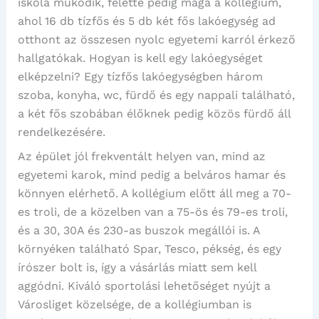
iskola működik, felette pedig maga a kollégium,
ahol 16 db tízfős és 5 db két fős lakóegység ad
otthont az összesen nyolc egyetemi karról érkező
hallgatókak. Hogyan is kell egy lakóegységet
elképzelni? Egy tízfős lakóegységben három
szoba, konyha, wc, fürdő és egy nappali található,
a két fős szobában élőknek pedig közös fürdő áll
rendelkezésére.
Az épület jól frekventált helyen van, mind az
egyetemi karok, mind pedig a belváros hamar és
könnyen elérhető. A kollégium előtt áll meg a 70-
es troli, de a közelben van a 75-ös és 79-es troli,
és a 30, 30A és 230-as buszok megállói is. A
környéken található Spar, Tesco, pékség, és egy
írószer bolt is, így a vásárlás miatt sem kell
aggódni. Kiváló sportolási lehetőséget nyújt a
Városliget közelsége, de a kollégiumban is