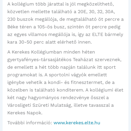
A kollégium több járattal is jól megközelíthető,
közvetlen mellette található a 20E, 30, 32, 30A,
230 buszok megállója, de megtalálható öt percre a
Béke téren a 105-ös busz, szintén öt percre pedig
az egyes villamos megállója is, így az ELTE bármely
kara 30-50 perc alatt elérhető innen.
A Kerekes Kollégiumban minden héten
gyertyafényes-társasjátékos Teaházat szerveznek,
de emellett a hét több napján találunk itt sport
programokat is. A sportolni vágyók emellett
igénybe vehetik a kondi- és fitnesztermet, de a
közelben is található konditerem. A kollégiumi élet
két nagy hagyományos rendezvénye ősszel a
Városligeti Szüreti Mulatság, illetve tavasszal a
Kerekes Napok.
További információ:
www.kerekes.elte.hu