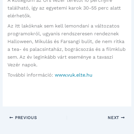
A kollégium az Örs vezér terétől 10 percnyire
található, így az egyetemi karok 30-55 perc alatt
elérhetők.
Az itt lakóknak sem kell lemondani a változatos
programokról, ugyanis rendszeresen rendeznek
Halloween, Mikulás és Farsangi bulit, de nem ritka
a tea- és palacsintaház, bográcsozás és a filmklub
sem. Az év leginkább várt eseménye a tavaszi
Vezér napok.
További információ:
www.vuk.elte.hu
PREVIOUS
NEXT