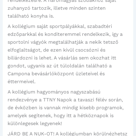
rendelkezésre. A háromágyas szobákhoz saját
zuhanyzó tartozik, illetve minden szinten
található konyha is.
A kollégium saját sportpályákkal, szabadtéri
edzőparkkal és konditeremmel rendelkezik, így a
sportolni vágyók megtalálhatják a nekik tetsző
elfoglaltságot, de ezen kívül csocsózni és
biliárdozni is lehet. A vásárlás sem okozhat itt
gondot, ugyanis az út túloldalán található a
Campona bevásárlóközpont üzleteivel és
éttermeivel.
A kollégium hagyományos nagyszabású
rendezvénye a TTNY Napok a tavaszi félév során,
de évközben is vannak mindig kisebb programok,
amelyek segítenek, hogy itt a hétköznapok is
különlegesek legyenek!
JÁRD BE A NUK-OT! A kollégiumban körülnézhetsz