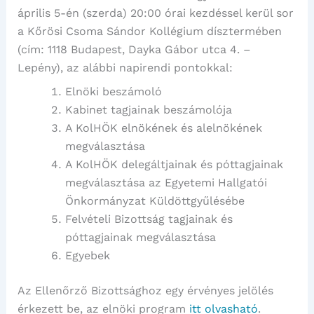
április 5-én (szerda) 20:00 órai kezdéssel kerül sor
a Kőrösi Csoma Sándor Kollégium dísztermében
(cím: 1118 Budapest, Dayka Gábor utca 4. –
Lepény), az alábbi napirendi pontokkal:
Elnöki beszámoló
Kabinet tagjainak beszámolója
A KolHÖK elnökének és alelnökének
megválasztása
A KolHÖK delegáltjainak és póttagjainak
megválasztása az Egyetemi Hallgatói
Önkormányzat Küldöttgyűlésébe
Felvételi Bizottság tagjainak és
póttagjainak megválasztása
Egyebek
Az Ellenőrző Bizottsághoz egy érvényes jelölés
érkezett be, az elnöki program
itt olvasható
.