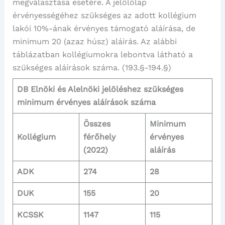
megválasztása esetére. A jelölőlap
érvényességéhez szükséges az adott kollégium
lakói 10%-ának érvényes támogató aláírása, de
minimum 20 (azaz húsz) aláírás. Az alábbi
táblázatban kollégiumokra lebontva látható a
szükséges aláírások száma. (193.§-194.§)
DB Elnöki és Alelnöki jelöléshez szükséges
minimum érvényes aláírások száma
Összes
Minimum
Kollégium
férőhely
érvényes
(2022)
aláírás
ADK
274
28
DUK
155
20
KCSSK
1147
115