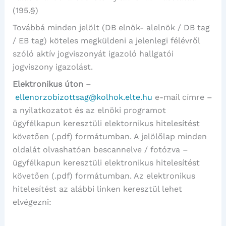
(195.§)
Továbbá minden jelölt (DB elnök- alelnök / DB tag
/ EB tag) köteles megküldeni a jelenlegi félévről
szóló aktív jogviszonyát igazoló hallgatói
jogviszony igazolást.
Elektronikus úton
–
ellenorzobizottsag@kolhok.elte.hu
e-mail címre –
a nyilatkozatot és az elnöki programot
ügyfélkapun keresztüli elektornikus hitelesítést
követően (.pdf) formátumban. A jelölőlap minden
oldalát olvashatóan bescannelve / fotózva –
ügyfélkapun keresztüli elektronikus hitelesítést
követően (.pdf) formátumban. Az elektronikus
hitelesítést az alábbi linken keresztül lehet
elvégezni: