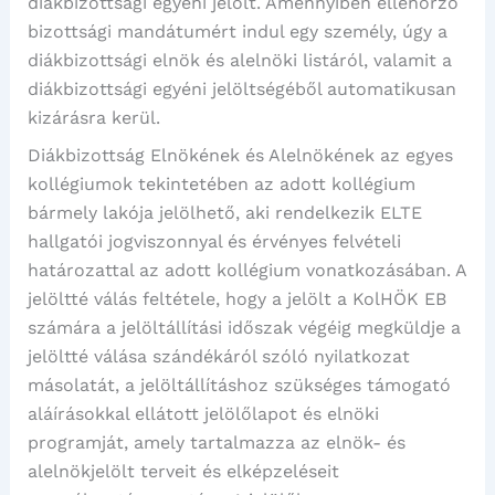
diákbizottsági egyéni jelölt. Amennyiben ellenőrző
bizottsági mandátumért indul egy személy, úgy a
diákbizottsági elnök és alelnöki listáról, valamit a
diákbizottsági egyéni jelöltségéből automatikusan
kizárásra kerül.
Diákbizottság Elnökének és Alelnökének az egyes
kollégiumok tekintetében az adott kollégium
bármely lakója jelölhető, aki rendelkezik ELTE
hallgatói jogviszonnyal és érvényes felvételi
határozattal az adott kollégium vonatkozásában. A
jelöltté válás feltétele, hogy a jelölt a KolHÖK EB
számára a jelöltállítási időszak végéig megküldje a
jelöltté válása szándékáról szóló nyilatkozat
másolatát, a jelöltállításhoz szükséges támogató
aláírásokkal ellátott jelölőlapot és elnöki
programját, amely tartalmazza az elnök- és
alelnökjelölt terveit és elképzeléseit