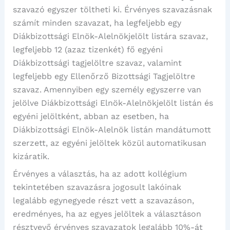
szavazó egyszer töltheti ki. Érvényes szavazásnak
számít minden szavazat, ha legfeljebb egy
Diákbizottsági Elnök-Alelnökjelölt listára szavaz,
legfeljebb 12 (azaz tizenkét) fő egyéni
Diákbizottsági tagjelöltre szavaz, valamint
legfeljebb egy Ellenőrző Bizottsági Tagjelöltre
szavaz. Amennyiben egy személy egyszerre van
jelölve Diákbizottsági Elnök-Alelnökjelölt listán és
egyéni jelöltként, abban az esetben, ha
Diákbizottsági Elnök-Alelnök listán mandátumott
szerzett, az egyéni jelöltek közül automatikusan
kizáratik.
Érvényes a választás, ha az adott kollégium
tekintetében szavazásra jogosult lakóinak
legalább egynegyede részt vett a szavazáson,
eredményes, ha az egyes jelöltek a választáson
résztvevő érvényes szavazatok legalább 10%-át