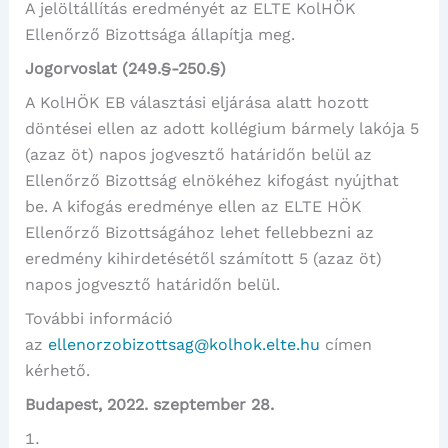
A jelöltállítás eredményét az ELTE KolHÖK
Ellenőrző Bizottsága állapítja meg.
Jogorvoslat (249.§-250.§)
A KolHÖK EB választási eljárása alatt hozott
döntései ellen az adott kollégium bármely lakója 5
(azaz öt) napos jogvesztő határidőn belül az
Ellenőrző Bizottság elnökéhez kifogást nyújthat
be. A kifogás eredménye ellen az ELTE HÖK
Ellenőrző Bizottságához lehet fellebbezni az
eredmény kihirdetésétől számított 5 (azaz öt)
napos jogvesztő határidőn belül.
További információ
az
ellenorzobizottsag@kolhok.elte.hu
címen
kérhető.
Budapest, 2022. szeptember 28.