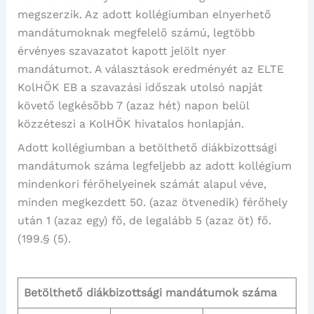
megszerzik. Az adott kollégiumban elnyerhető
mandátumoknak megfelelő számú, legtöbb
érvényes szavazatot kapott jelölt nyer
mandátumot. A választások eredményét az ELTE
KolHÖK EB a szavazási időszak utolsó napját
követő legkésőbb 7 (azaz hét) napon belül
közzéteszi a KolHÖK hivatalos honlapján.
Adott kollégiumban a betölthető diákbizottsági
mandátumok száma legfeljebb az adott kollégium
mindenkori férőhelyeinek számát alapul véve,
minden megkezdett 50. (azaz ötvenedik) férőhely
után 1 (azaz egy) fő, de legalább 5 (azaz öt) fő.
(199.§ (5).
Betölthető diákbizottsági mandátumok száma