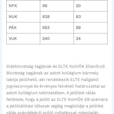
NFK
96
20
NUK
828
83
PÁK
583
59
VUK
240
24
Diákbizottság tagjának és ELTE KolHÖK Ellenőrző
Bizottság tagjának az adott kollégium bármely
lakója jelölhető, aki rendelkezik ELTE hallgatói
jogviszonnyal és érvényes felvételi határozattal az
adott kollégium tekintetében. A jelöltté válás
feltétele, hogy a jelölt az ELTE KolHÖK EB számára
a jelöltállítási időszak végéig megküldje a jelöltté
válás szándékáról szóló nyilatkozat másolatát.