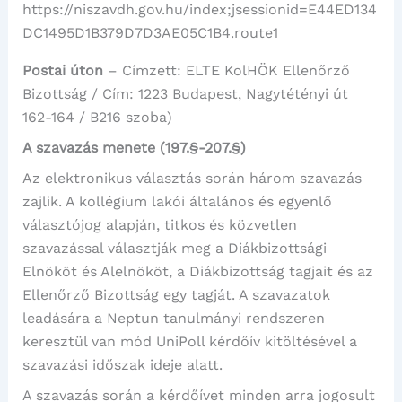
https://niszavdh.gov.hu/index;jsessionid=E44ED134
DC1495D1B379D7D3AE05C1B4.route1
Postai úton
– Címzett: ELTE KolHÖK Ellenőrző
Bizottság / Cím: 1223 Budapest, Nagytétényi út
162-164 / B216 szoba)
A szavazás menete (197.§-207.§)
Az elektronikus választás során három szavazás
zajlik. A kollégium lakói általános és egyenlő
választójog alapján, titkos és közvetlen
szavazással választják meg a Diákbizottsági
Elnököt és Alelnököt, a Diákbizottság tagjait és az
Ellenőrző Bizottság egy tagját. A szavazatok
leadására a Neptun tanulmányi rendszeren
keresztül van mód UniPoll kérdőív kitöltésével a
szavazási időszak ideje alatt.
A szavazás során a kérdőívet minden arra jogosult