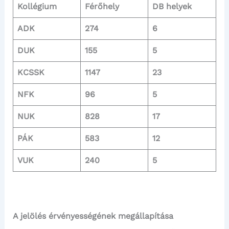
Kollégium
Férőhely
DB helyek
ADK
274
6
DUK
155
5
KCSSK
1147
23
NFK
96
5
NUK
828
17
PÁK
583
12
VUK
240
5
A jelölés érvényességének megállapítása