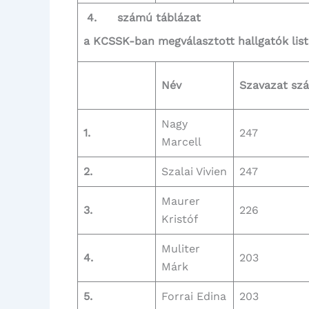
4. számú táblázat
a KCSSK-ban megválasztott hallgatók listáj
Név
Szavazat szá
Nagy
1.
247
Marcell
2.
Szalai Vivien
247
Maurer
3.
226
Kristóf
Muliter
4.
203
Márk
5.
Forrai Edina
203