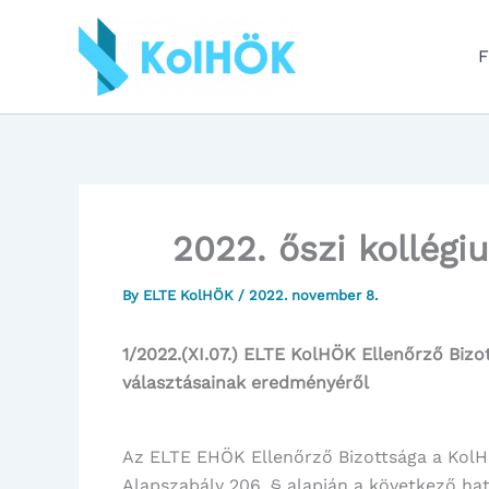
Skip
to
F
content
2022. őszi kollég
By
ELTE KolHÖK
/
2022. november 8.
1/2022.(XI.07.) ELTE KolHÖK Ellenőrző Bizo
választásainak eredményéről
Az ELTE EHÖK Ellenőrző Bizottsága a KolHÖ
Alapszabály 206. § alapján a következő hat