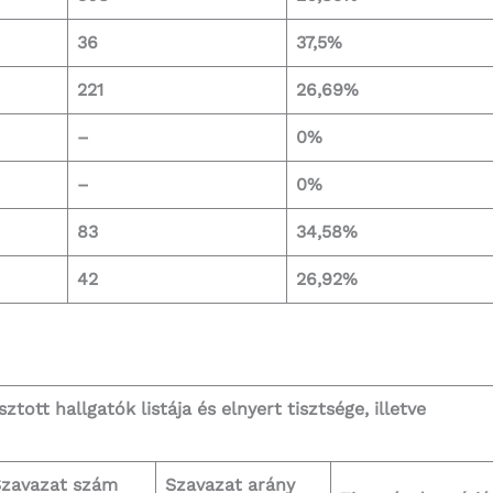
36
37,5%
221
26,69%
–
0%
–
0%
83
34,58%
42
26,92%
ott hallgatók listája és elnyert tisztsége, illetve
zavazat szám
Szavazat arány