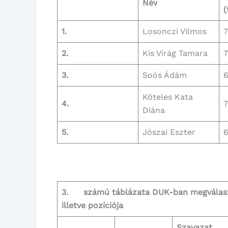
Név
(
1.
Losonczi Vilmos
7
2.
Kis Virág Tamara
7
3.
Soós Ádám
Köteles Kata
4.
Diána
5.
Jószai Eszter
3. számú táblázat
a DUK-ban megválaszt
illetve pozíciója
Szavazat