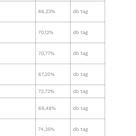
66,23%
db tag
70,12%
db tag
70,77%
db tag
67,20%
db tag
72,72%
db tag
69,48%
db tag
74,35%
db tag