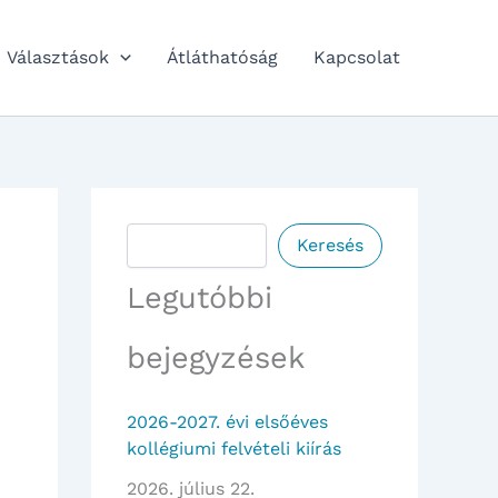
Választások
Átláthatóság
Kapcsolat
Keresés
Keresés
Legutóbbi
bejegyzések
2026-2027. évi elsőéves
kollégiumi felvételi kiírás
2026. július 22.