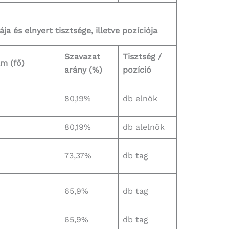
a és elnyert tisztsége, illetve pozíciója
Szavazat
Tisztség /
m (fő)
arány (%)
pozíció
80,19%
db elnök
80,19%
db alelnök
73,37%
db tag
65,9%
db tag
65,9%
db tag