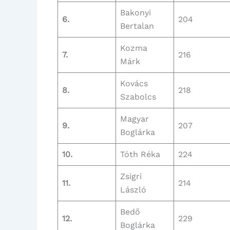
Bakonyi
6.
204
Bertalan
Kozma
7.
216
Márk
Kovács
8.
218
Szabolcs
Magyar
9.
207
Boglárka
10.
Tóth Réka
224
Zsigri
11.
214
László
Bedő
12.
229
Boglárka