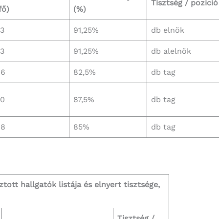
Tisztség / pozíció
fő)
(%)
3
91,25%
db elnök
3
91,25%
db alelnök
66
82,5%
db tag
70
87,5%
db tag
68
85%
db tag
ott hallgatók listája és elnyert tisztsége,
Tisztség /