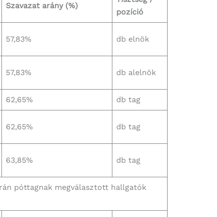
Szavazat arány (%)
pozíció
57,83%
db elnök
57,83%
db alelnök
62,65%
db tag
62,65%
db tag
63,85%
db tag
rán póttagnak megválasztott hallgatók