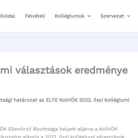
őoldal
Felvételi
Kollégiumok
Szervezet
iumi választások eredménye
ttsági határozat az ELTE KolHÖK 2022. őszi kollégiumi
K Ellenőrző Bizottsága helyett eljárva a KolHÖK
ározatot alkotja a 2022. őszi kollégiumi választások