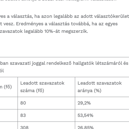
es a választás, ha azon legalább az adott választókerület
t vesz. Eredményes a választás továbbá, ha az egyes
 szavazatok legalább 10%-át megszerzik.
ban szavazati joggal rendelkező hallgatók létszámáról és
ól
Leadott szavazatok
Leadott szavazatok
m (fő)
száma (fő)
aránya (%)
80
29,2%
83
53,54%
308
26,85%