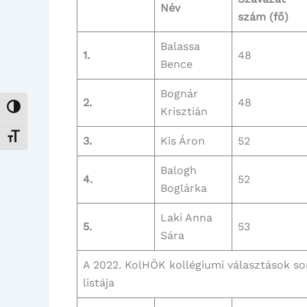
Név
szám (fő)
Balassa
1.
48
Bence
Bognár
2.
48
Nagy kontraszt váltása
Krisztián
Betűméret váltása
3.
Kis Áron
52
Balogh
4.
52
Boglárka
Laki Anna
5.
53
Sára
A 2022. KolHÖK kollégiumi választások so
listája