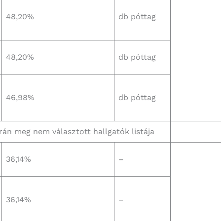
48,20%
db póttag
48,20%
db póttag
46,98%
db póttag
rán meg nem választott hallgatók listája
36,14%
–
36,14%
–