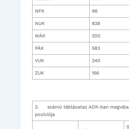
NFK
96
NUK
828
MÁK
200
PÁK
583
VUK
240
ZUK
156
2. számú táblázat
az ADK-ban megválaszt
pozíciója
S