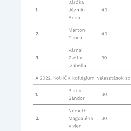
Járóka
1.
Jázmin
40
Anna
Márton
2.
40
Tímea
Várnai
3.
Zsófia
39
Izabella
A 2022. KolHÖK kollégiumi választások so
Pintér
1.
30
Sándor
Németh
2.
Magdaléna
30
Vivien