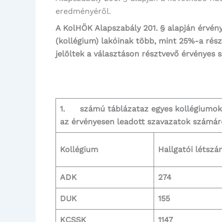
eredményéről.
A KolHÖK Alapszabály 201. § alapján érvény
(kollégium) lakóinak több, mint 25%-a rész
jelöltek a választáson résztvevő érvényes
1. számú táblázat
az egyes kollégiumok
az érvényesen leadott szavazatok számár
Kollégium
Hallgatói létszá
ADK
274
DUK
155
KCSSK
1147