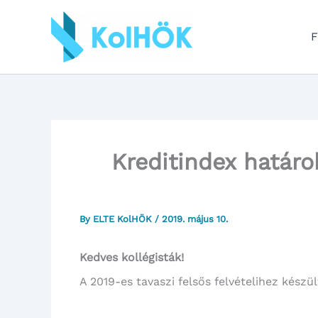
Skip
to
F
content
Kreditindex határo
By
ELTE KolHÖK
/
2019. május 10.
Kedves kollégisták!
A 2019-es tavaszi felsős felvételihez készü