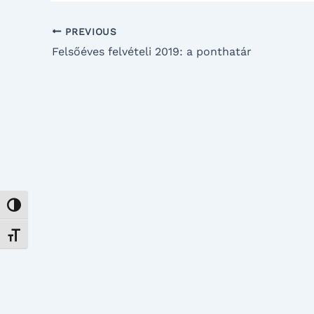
PREVIOUS
Felsőéves felvételi 2019: a ponthatár
Nagy kontraszt váltása
Betűméret váltása