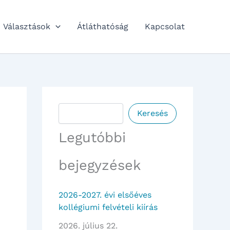
Választások
Átláthatóság
Kapcsolat
Keresés
Keresés
Legutóbbi
bejegyzések
2026-2027. évi elsőéves
kollégiumi felvételi kiírás
2026. július 22.