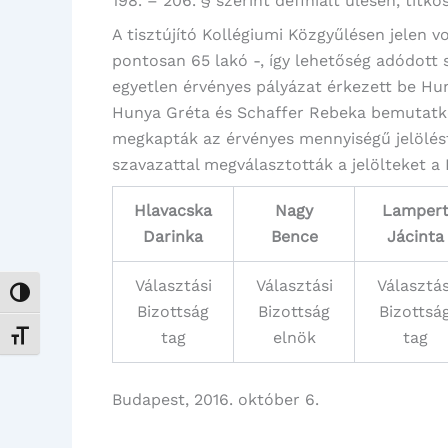
198. – 206. § szerint definiált ülésen, titk
A tisztújító Kollégiumi Közgyűlésen jelen v
pontosan 65 lakó -, így lehetőség adódott 
egyetlen érvényes pályázat érkezett be Hun
Hunya Gréta és Schaffer Rebeka bemutatko
megkapták az érvényes mennyiségű jelölést
szavazattal megválasztották a jelölteket a 
Hlavacska
Nagy
Lamper
Darinka
Bence
Jácinta
Választási
Választási
Választás
Nagy kontraszt váltása
Bizottság
Bizottság
Bizottsá
tag
elnök
tag
Betűméret váltása
Budapest, 2016. október 6.