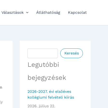
Választások
Átláthatóság
Kapcsolat
Keresés
Keresés
Legutóbbi
bejegyzések
én
2026-2027. évi elsőéves
kollégiumi felvételi kiírás
ly
2026. július 22.