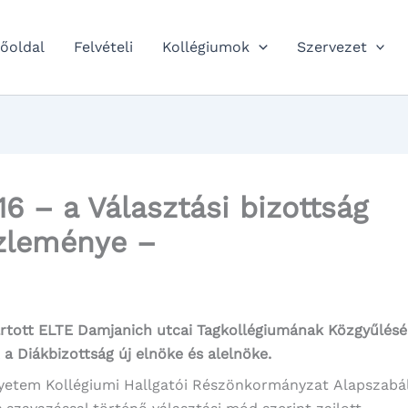
őoldal
Felvételi
Kollégiumok
Szervezet
 – a Választási bizottság
zleménye –
artott ELTE Damjanich utcai Tagkollégiumának Közgyűlés
a Diákbizottság új elnöke és alelnöke.
yetem Kollégiumi Hallgatói Részönkormányzat Alapszabá