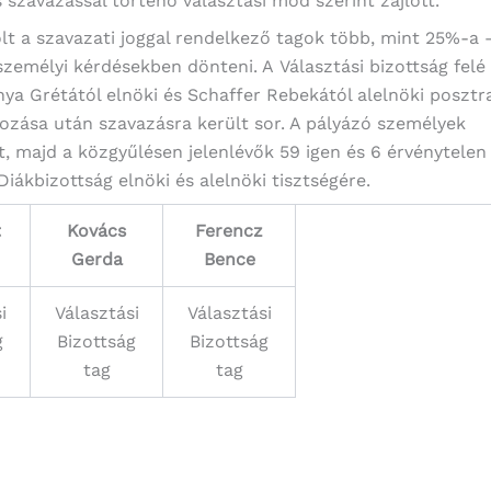
os szavazással történő választási mód szerint zajlott.
olt a szavazati joggal rendelkező tagok több, mint 25%-a 
személyi kérdésekben dönteni. A Választási bizottság felé
ya Grétától elnöki és Schaffer Rebekától alelnöki posztr
zása után szavazásra került sor. A pályázó személyek
, majd a közgyűlésen jelenlévők 59 igen és 6 érvénytelen
Diákbizottság elnöki és alelnöki tisztségére.
t
Kovács
Ferencz
Gerda
Bence
i
Választási
Választási
g
Bizottság
Bizottság
tag
tag