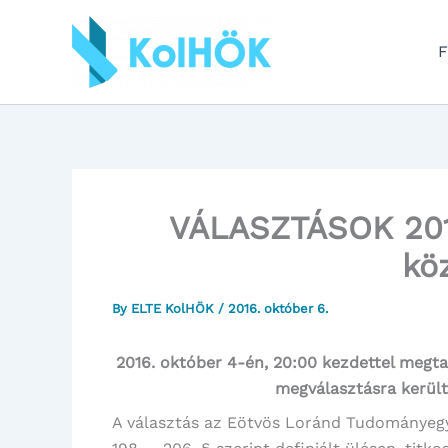
Skip
to
F
content
VÁLASZTÁSOK 2016
kö
By
ELTE KolHÖK
/
2016. október 6.
2016. október 4-én, 20:00 kezdettel megt
megválasztásra került 
A választás az Eötvös Loránd Tudományeg