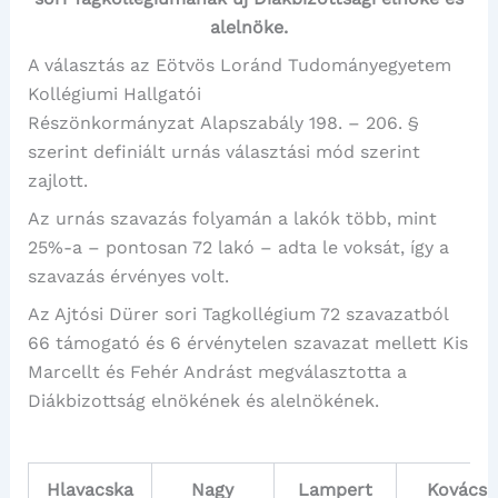
alelnöke.
A választás az Eötvös Loránd Tudományegyetem
Kollégiumi Hallgatói
Részönkormányzat Alapszabály 198. – 206. §
szerint definiált urnás választási mód szerint
zajlott.
Az urnás szavazás folyamán a lakók több, mint
25%-a – pontosan 72 lakó – adta le voksát, így a
szavazás érvényes volt.
Az Ajtósi Dürer sori Tagkollégium 72 szavazatból
66 támogató és 6 érvénytelen szavazat mellett Kis
Marcellt és Fehér Andrást megválasztotta a
Diákbizottság elnökének és alelnökének.
Hlavacska
Nagy
Lampert
Kovács