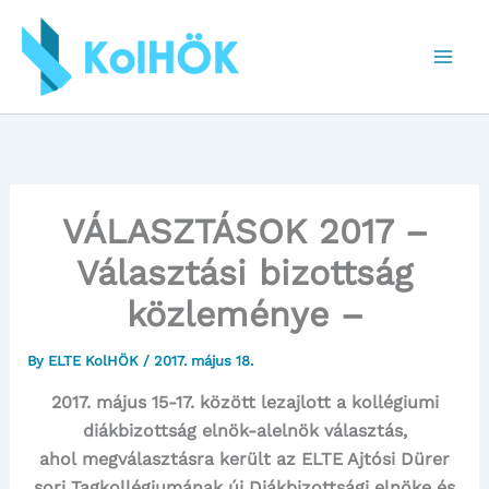
Skip
to
content
VÁLASZTÁSOK 2017 –
Választási bizottság
közleménye –
By
ELTE KolHÖK
/
2017. május 18.
2017. május 15-17. között lezajlott a kollégiumi
diákbizottság elnök-alelnök választás,
ahol megválasztásra került az ELTE Ajtósi Dürer
sori Tagkollégiumának új Diákbizottsági elnöke és