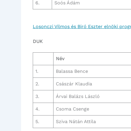
6.
Soós Ádám
Losonczi Vilmos és Biró Eszter elnöki prog
DUK
Név
1.
Balassa Bence
2.
Császár Klaudia
3.
Árvai Balázs László
4.
Csoma Csenge
5.
Sziva Nátán Attila