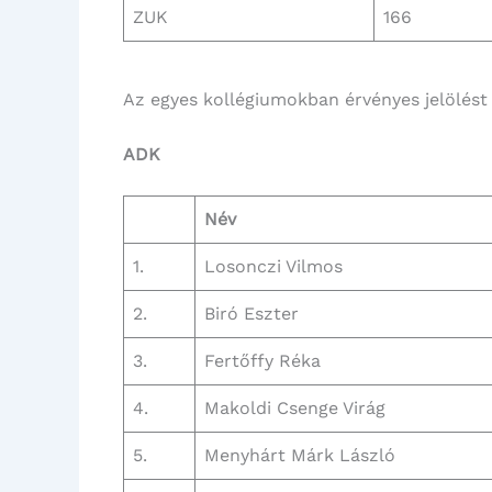
ZUK
166
Az egyes kollégiumokban érvényes jelölést s
ADK
Név
1.
Losonczi Vilmos
2.
Biró Eszter
3.
Fertőffy Réka
4.
Makoldi Csenge Virág
5.
Menyhárt Márk László