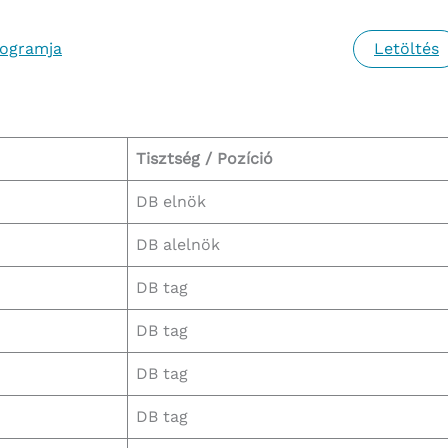
rogramja
Letöltés
Tisztség / Pozíció
DB elnök
DB alelnök
DB tag
DB tag
DB tag
DB tag