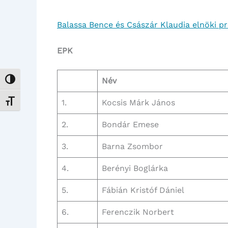
Balassa Bence és Császár Klaudia elnöki p
EPK
Név
Nagy kontraszt váltása
1.
Kocsis Márk János
Betűméret váltása
2.
Bondár Emese
3.
Barna Zsombor
4.
Berényi Boglárka
5.
Fábián Kristóf Dániel
6.
Ferenczik Norbert