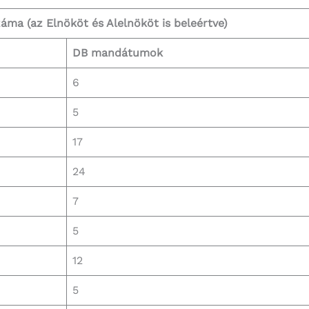
záma
(az Elnököt és Alelnököt is beleértve)
DB
mandátumok
6
5
17
24
7
5
12
5