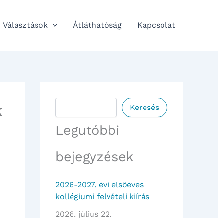
Választások
Átláthatóság
Kapcsolat
Keresés
k
Keresés
Legutóbbi
bejegyzések
2026-2027. évi elsőéves
kollégiumi felvételi kiírás
2026. július 22.