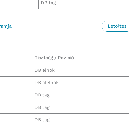
DB tag
ramja
Letöltés
Tisztség / Pozíció
DB elnök
DB alelnök
DB tag
DB tag
DB tag