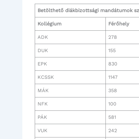
Betölthető diákbizottsági mandátumok s
Kollégium
Férőhely
ADK
278
DUK
155
EPK
830
KCSSK
1147
MÁK
358
NFK
100
PÁK
581
VUK
242