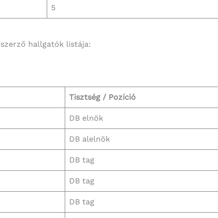
5
zerző hallgatók listája:
Tisztség / Pozíció
DB elnök
DB alelnök
DB tag
DB tag
DB tag