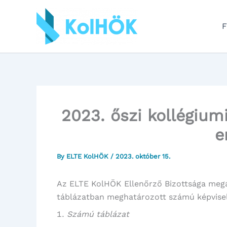
Skip
to
F
content
2023. őszi kollégiumi
e
By
ELTE KolHÖK
/
2023. október 15.
Az ELTE KolHÖK Ellenőrző Bizottsága megál
táblázatban meghatározott számú képvisel
Számú táblázat