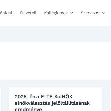
őoldal
Felvételi
Kollégiumok
Szervezet
2025. őszi ELTE KolHÖK
elnökválasztás jelöltállításának
eredménye