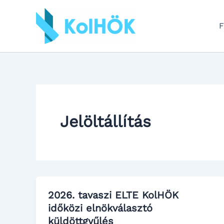
Skip
to
F
content
Jelöltállítás
2026. tavaszi ELTE KolHÖK
időközi elnökválasztó
küldöttgyűlés