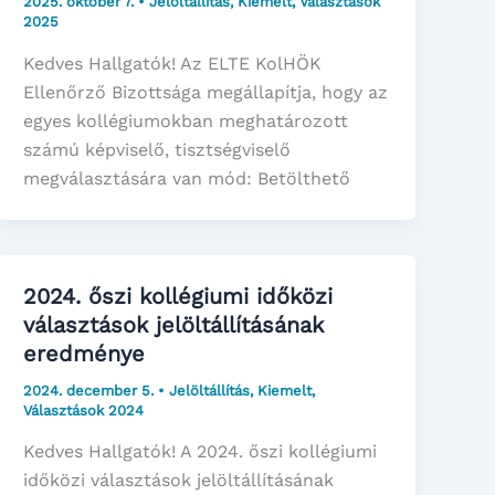
2025. október 7.
•
Jelöltállítás
,
Kiemelt
,
Választások
2025
Kedves Hallgatók! Az ELTE KolHÖK
Ellenőrző Bizottsága megállapítja, hogy az
egyes kollégiumokban meghatározott
számú képviselő, tisztségviselő
megválasztására van mód: Betölthető
2024. őszi kollégiumi időközi
választások jelöltállításának
eredménye
2024. december 5.
•
Jelöltállítás
,
Kiemelt
,
Választások 2024
Kedves Hallgatók! A 2024. őszi kollégiumi
időközi választások jelöltállításának