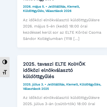
2026. május 5.
•
Jelöltállítás
,
Kiemelt
,
Küldöttgyűlés
,
Választások 2026
Az időközi elnökválasztó küldöttgyűlésre
2026. május 5-én (kedd) 18:00 órai
kezdéssel kerül sor az ELTE Kőrösi Csoma
Sándor Kollégiumban (1118 […]
Nagy kontraszt váltása
2025. tavaszi ELTE KolHÖK
időközi elnökválasztó
Betűméret váltása
küldöttgyűlés
2025. július 3.
•
Jelöltállítás
,
Kiemelt
,
Küldöttgyűlés
,
Választások 2025
Az időközi elnökválasztó küldöttgyűlésre
2025. július 3-án (csütörtök) 18:00 órai